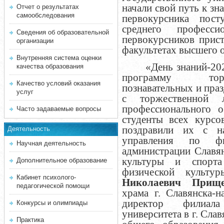
начали свой путь к з
Отчет о результатах
самообследования
первокурсника пос
среднего професс
Сведения об образовательной
первокурсников прис
организации
факультетах высшего 
Внутренняя система оценки
«День знаний-20
качества образования
программу торж
Качество условий оказания
познавательных и пра
услуг
с торжественной 
профессионального о
Часто задаваемые вопросы
студенты всех курсо
поздравили их с на
Деятельность
управления по ф
Научная деятельность
администрации Славян
культуры и спорта
Дополнительное образование
физической культ
Кабинет психолого-
Николаевич Прищ
педагогической помощи
храма г. Славянска-н
директор филиала
Конкурсы и олимпиады
университета в г. Сла
Практика