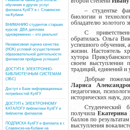
второй степени
Ивану
обучения и других услуг
– студентке фак
филиала КубГУ в г. Славянске-
на-Кубани
биологии и технологи
обладателю золотого 
ВНИМАНИЮ студентов старших
курсов: ДВА диплома
С приветстве
одновременно – это реально!
обратилась Ольга Вик
успешного обучения, 
Независимая оценка качества
(НОК) условий осуществления
жизни. Настоятель х
образовательной деятельности
хутора Прикубанско
филиалом пройдена успешно!
своем выступлении п
традиций, единений и 
ДОСТУП К ЭЛЕКТРОННО-
БИБЛИОТЕЧНЫМ СИСТЕМАМ
Добрые пожела
(ЭБС)
Лариса Александр
Доступ к Базе информационных
педагогики, психолог
потребностей КубГУ
исторических наук, до
ДОСТУП к ЭЛЕКТРОННОМУ
Студенческий 
КАТАЛОГУ библиотеки КубГУ и
получила
Екатерина
библиотек филиалов
баллов по результата
ПОДПИСКА КубГУ и филиала в г.
выступления вокалис
Славянске-на-Кубани на