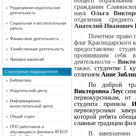
общего образования
гражданин Славянског
Редакционно-издательская
наук
Ольга Виктор
деятельность
отделения среднего
Социальная и воспитательная
Анатолий Иванович 
работа
Почетное право 
Финансовая деятельность
флаг Краснодарского 
предоставлено студ
Хозяйственная деятельность
проявившим себя в
Ярмарка вакансий
деятельности –
Викто
также,
студентке 1 к
Структурные подразделения
отличием
Анне Зябли
Библиотека
По доброй тр
Викторовна Леус
симв
Издательский центр
первокурсникам, от 
Информационно-
студента приняла
И
вычислительный центр
первокурсники заве
которой ребята обещ
Общий отдел
славные традиции фил
ППО работников и
обучающихся филиала ФГБОУ
В завершении 