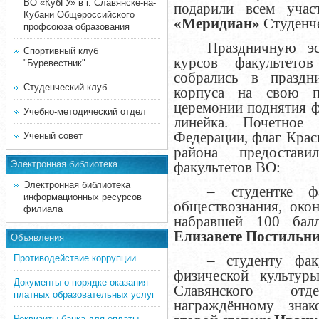
ВО «КубГУ» в г. Славянске-на-
подарили всем уча
Кубани Общероссийского
«Меридиан»
Студенче
профсоюза образования
Праздничную эс
Спортивный клуб
курсов факультето
"Буревестник"
собрались в праздн
Студенческий клуб
корпуса на свою п
церемонии поднятия ф
Учебно-методический отдел
линейка.
Почетное 
Федерации, ф
лаг Крас
Ученый совет
района предостави
Электронная библиотека
факультетов ВО:
Электронная библиотека
– студентке ф
информационных ресурсов
обществознания, око
филиала
набравшей 100 бал
Елизавете Постильни
Объявления
– студенту фак
Противодействие коррупции
физической культур
Документы о порядке оказания
Славянского отд
платных образовательных услуг
награждённому знак
Реквизиты банка для оплаты