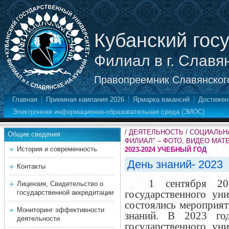
Кубанский гос
Филиал в г. Славя
Правопреемник Славянского
Главная
Приемная кампания 2026
Ярмарка вакансий
Достижен
Электронная информационно-образовательная среда (ЭИОС)
/
ДЕЯТЕЛЬНОСТЬ
/
СОЦИАЛЬНА
Общие сведения
ФИЛИАЛ" – ФОТО, ВИДЕО МА
История и современность
2023-2024 УЧЕБНЫЙ ГОД
День знаний- 2023
Контакты
1 сентября 20
Лицензия, Свидетельство о
государственного уни
государственной аккредитации
состоялись мероприя
Мониторинг эффективности
знаний.
В 2023 год
деятельности
государственного уни