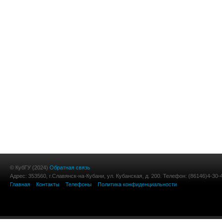
© КубГУ (2024)
Обратная связь
Адрес: 353560, г.Славянск-на-Кубани, ул. Кубанская, д. 200. Телефон: (86146)4-30-
Главная
Контакты
Телефоны
Политика конфиденциальности