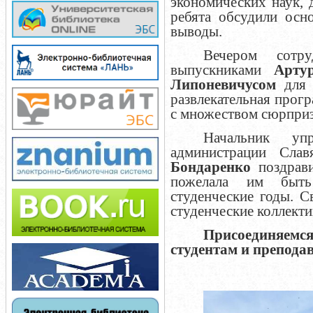
экономических наук,
ребята обсудили осн
выводы.
Вечером сотр
выпускниками
Арту
Липоневичусом
для 
развлекательная прог
с множеством сюрпризо
Начальник уп
администрации Сла
Бондаренко
поздрави
пожелала им быт
студенческие годы. С
студенческие коллект
Присоединяемся
студентам и препода