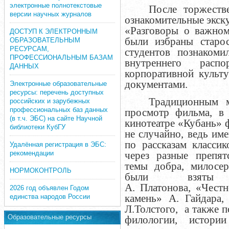
электронные полнотекстовые
После торжеств
версии научных журналов
ознакомительные экску
«Разговоры о важном
ДОСТУП К ЭЛЕКТРОННЫМ
были избраны старос
ОБРАЗОВАТЕЛЬНЫМ
РЕСУРСАМ,
студентов познакоми
ПРОФЕССИОНАЛЬНЫМ БАЗАМ
внутреннего расп
ДАННЫХ
корпоративной культ
документами.
Электронные образовательные
ресурсы: перечень доступных
Традиционным м
российских и зарубежных
профессиональных баз данных
просмотр фильма, в 
(в т.ч. ЭБС) на сайте Научной
кинотеатре «Кубань»
библиотеки КубГУ
не случайно, ведь им
по рассказам классик
Удалённая регистрация в ЭБС:
рекомендации
через разные препят
темы добра, милосер
НОРМОКОНТРОЛЬ
были взяты 
А. Платонова, «Честн
2026 год объявлен Годом
камень» А. Гайдара,
единства народов России
Л.Толстого, а также 
Образовательные ресурсы
филологии, истори