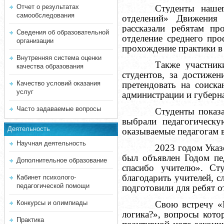
Отчет о результатах
Студенты наше
самообследования
отделений» Движения
рассказали ребятам пр
Сведения об образовательной
отделение среднего про
организации
прохождение практики в
Внутренняя система оценки
Также участник
качества образования
студентов, за достиже
Качество условий оказания
претендовать на соиск
услуг
администрации и губерна
Часто задаваемые вопросы
Студенты показа
выбрали педагогическу
Деятельность
оказываемые педагогам 
Научная деятельность
2023 годом Ука
был объявлен Годом пе
Дополнительное образование
спасибо учителю». Ст
благодарить учителей, с
Кабинет психолого-
педагогической помощи
подготовили для ребят о
Конкурсы и олимпиады
Свою встречу «
логика?», вопросы кото
Практика