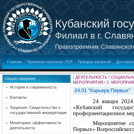
Кубанский гос
Филиал в г. Славя
Правопреемник Славянского
Главная
Приемная кампания 2026
Ярмарка вакансий
Достижен
/
ДЕЯТЕЛЬНОСТЬ
/
СОЦИАЛЬНА
Общие сведения
МЕРОПРИЯТИЯ
/
2. МЕРОПРИ
История и современность
24.01 "Карьера Первых"
Контакты
24 января 2024
«Кубанский государ
Лицензия, Свидетельство о
профориентационное мер
государственной аккредитации
Мероприятие с
Мониторинг эффективности
деятельности
Первых» Всероссийског