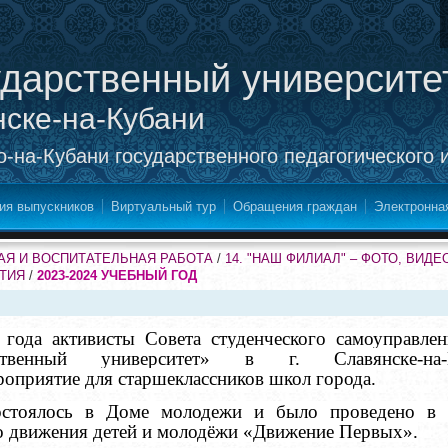
ударственный университе
нске-на-Кубани
-на-Кубани государственного педагогического 
ия выпускников
Виртуальный тур
Обращения граждан
Электронна
Я И ВОСПИТАТЕЛЬНАЯ РАБОТА
/
14. "НАШ ФИЛИАЛ" – ФОТО, ВИД
ЯТИЯ
/
2023-2024 УЧЕБНЫЙ ГОД
 года активисты Совета студенческого самоуправ
ственный университет» в г. Славянске-на-
оприятие для старшеклассников школ города.
остоялось в Доме молодежи и было проведено в 
о движения детей и молодёжи «Движение Первых».