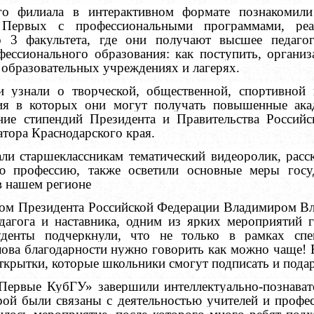
го филиала в интерактивном формате познакомили
 Первых с профессиональными программами, реа
о 3 факультета, где они получают высшее педагог
фессионального образования: как поступить, организ
 образовательных учреждениях и лагерях.
и узнали о творческой, общественной, спортивной 
ния в которых они могут получать повышенные ака
ание стипендий Президента и Правительства Российс
тора Краснодарского края.
ли старшеклассникам тематический видеоролик, расс
ю профессию, также осветили основные меры госу
в нашем регионе
зом Президента Российской Федерации Владимиром 
дагога и наставника, одним из ярких мероприятий г
уденты подчеркнули, что не только в рамках сп
лова благодарности нужно говорить как можно чаще! 
ткрытки, которые школьники смогут подписать и пода
Первые КубГУ» завершили интеллектуально-познават
рой были связаны с деятельностью учителей и профес