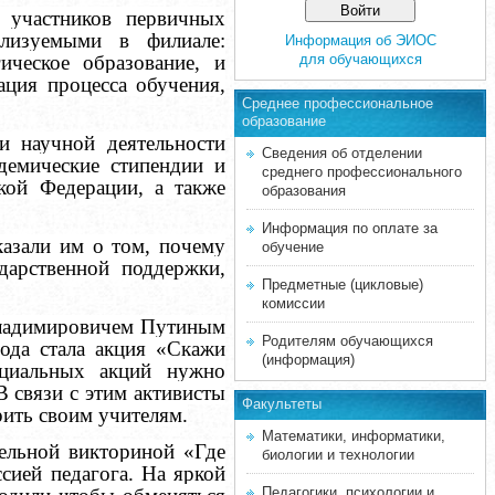
 участников первичных
лизуемыми в филиале:
Информация об ЭИОС
ическое образование, и
для обучающихся
ация процесса обучения,
Среднее професcиональное
образование
и научной деятельности
Сведения об отделении
демические стипендии и
среднего профессионального
кой Федерации, а также
образования
Информация по оплате за
казали им о том, почему
обучение
дарственной поддержки,
Предметные (цикловые)
комиссии
Владимировичем Путиным
Родителям обучающихся
ода стала акция «Скажи
(информация)
ециальных акций нужно
В связи с этим активисты
Факультеты
рить своим учителям.
Математики, информатики,
ельной викториной «Где
биологии и технологии
сией педагога. На яркой
Педагогики, психологии и