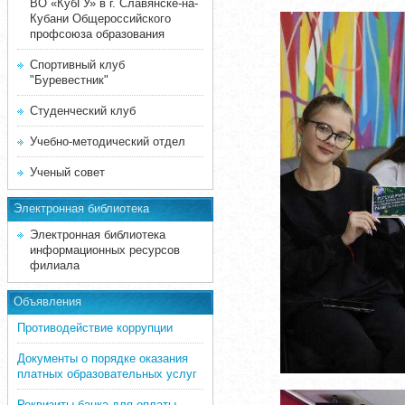
ВО «КубГУ» в г. Славянске-на-
Кубани Общероссийского
профсоюза образования
Спортивный клуб
"Буревестник"
Студенческий клуб
Учебно-методический отдел
Ученый совет
Электронная библиотека
Электронная библиотека
информационных ресурсов
филиала
Объявления
Противодействие коррупции
Документы о порядке оказания
платных образовательных услуг
Реквизиты банка для оплаты