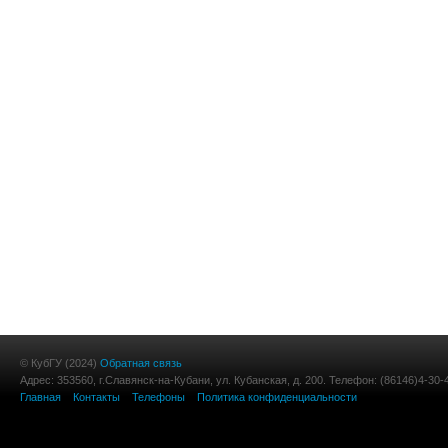
© КубГУ (2024)
Обратная связь
Адрес: 353560, г.Славянск-на-Кубани, ул. Кубанская, д. 200. Телефон: (86146)4-30-
Главная
Контакты
Телефоны
Политика конфиденциальности