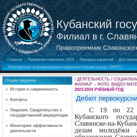
Кубанский гос
Филиал в г. Славя
Правопреемник Славянского
Главная
Приемная кампания 2026
Ярмарка вакансий
Достижен
Электронная информационно-образовательная среда (ЭИОС)
/
ДЕЯТЕЛЬНОСТЬ
/
СОЦИАЛЬНА
Общие сведения
ФИЛИАЛ" – ФОТО, ВИДЕО МА
История и современность
2023-2024 УЧЕБНЫЙ ГОД
Дебют первокурсни
Контакты
С 19 по 22 
Лицензия, Свидетельство о
государственной аккредитации
Кубанского госуда
Славянске-на-Куба
Мониторинг эффективности
делам молодёжи а
деятельности
образования Славян