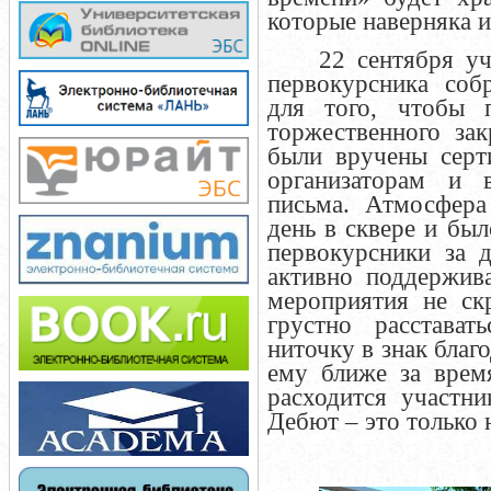
которые наверняка и
22 сентября у
первокурсника соб
для того, чтобы 
торжественного за
были вручены серт
организаторам и в
письма. Атмосфера
день в сквере и был
первокурсники за 
активно поддержив
мероприятия не ск
грустно расстават
ниточку в знак благ
ему ближе за врем
расходится участн
Дебют – это только 