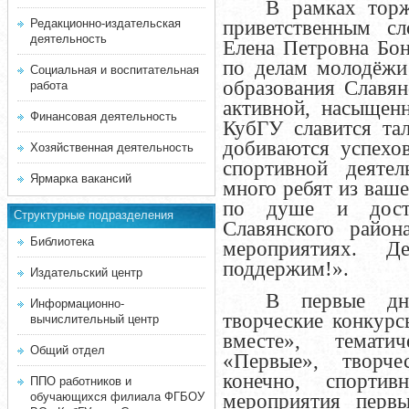
В рамках торж
Редакционно-издательская
приветственным сл
деятельность
Елена Петровна Бон
по делам молодёжи
Социальная и воспитательная
образования Славя
работа
активной, насыщен
Финансовая деятельность
КубГУ славится та
добиваются успехо
Хозяйственная деятельность
спортивной деяте
Ярмарка вакансий
много ребят из ваше
по душе и досто
Структурные подразделения
Славянского район
Библиотека
мероприятиях. 
поддержим!».
Издательский центр
В первые дн
Информационно-
творческие конкурс
вычислительный центр
вместе», темати
Общий отдел
«Первые», творч
конечно, спортив
ППО работников и
обучающихся филиала ФГБОУ
мероприятия перв