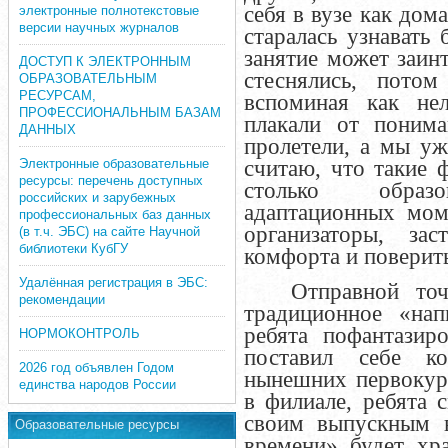
себя в вузе как дом
электронные полнотекстовые
версии научных журналов
старалась узнавать 
занятие может заинт
ДОСТУП К ЭЛЕКТРОННЫМ
стеснялись, пото
ОБРАЗОВАТЕЛЬНЫМ
РЕСУРСАМ,
вспоминая как не
ПРОФЕССИОНАЛЬНЫМ БАЗАМ
плакали от понима
ДАННЫХ
пролетели, а мы уж
Электронные образовательные
считаю, что такие 
ресурсы: перечень доступных
столько образов
российских и зарубежных
адаптационных мом
профессиональных баз данных
организаторы, з
(в т.ч. ЭБС) на сайте Научной
библиотеки КубГУ
комфорта и поверить
Удалённая регистрация в ЭБС:
Отправной точ
рекомендации
традиционное «нап
ребята пофантазир
НОРМОКОНТРОЛЬ
поставил себе к
2026 год объявлен Годом
нынешних первокур
единства народов России
в филиале, ребята 
своим выпускным в
Образовательные ресурсы
времени» будет хр