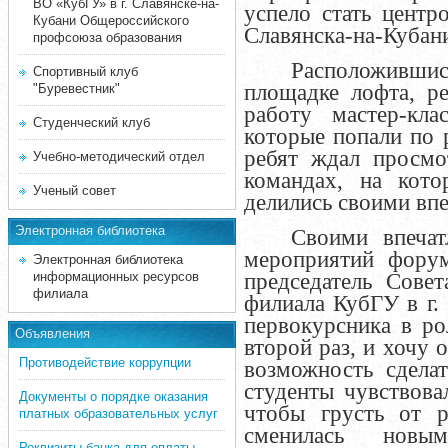
ВО «КубГУ» в г. Славянске-на-
успело стать цент
Кубани Общероссийского
Славянска-на-Кубани
профсоюза образования
Расположившис
Спортивный клуб
площадке лофта, р
"Буревестник"
работу мастер-кла
Студенческий клуб
которые попали по 
ребят ждал просмо
Учебно-методический отдел
командах, на кото
Ученый совет
делились своими вп
Электронная библиотека
Своими впечат
мероприятий форум
Электронная библиотека
информационных ресурсов
председатель Совет
филиала
филиала КубГУ в г.
первокурсника в ро
Объявления
второй раз, и хочу 
Противодействие коррупции
возможность сдела
студенты чувствова
Документы о порядке оказания
чтобы грусть от 
платных образовательных услуг
сменилась новы
Реквизиты банка для оплаты