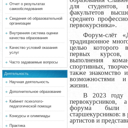
Отчет о результатах
для студентов,
самообследования
факультетов высш
среднего професси
Сведения об образовательной
организации
первокурсника».
Внутренняя система оценки
Форум-слёт «
качества образования
традиционное мног
целью которого в
Качество условий оказания
услуг
первых курсов,
выполнения ком
Часто задаваемые вопросы
спортивных, творче
также знакомство 
Деятельность
возможностями и
Научная деятельность
жизни.
Дополнительное образование
В 2023 году 
первокурсников, 
Кабинет психолого-
педагогической помощи
форума были 
старшекурсников: в 
Конкурсы и олимпиады
артистов и предста
Практика