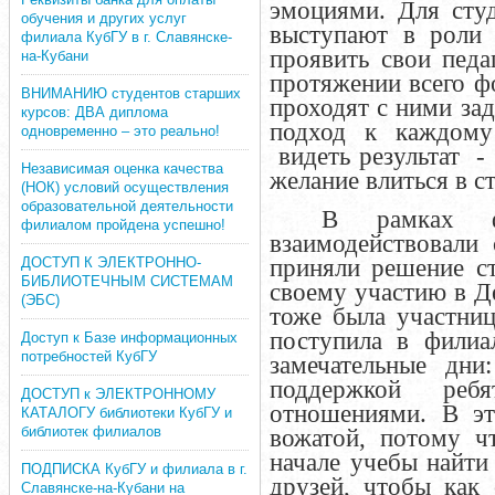
эмоциями. Для сту
обучения и других услуг
выступают в роли 
филиала КубГУ в г. Славянске-
проявить свои педа
на-Кубани
протяжении всего фо
ВНИМАНИЮ студентов старших
проходят с ними зад
курсов: ДВА диплома
подход к каждому
одновременно – это реально!
видеть результат -
Независимая оценка качества
желание влиться в с
(НОК) условий осуществления
образовательной деятельности
В рамках ф
филиалом пройдена успешно!
взаимодействовали
ДОСТУП К ЭЛЕКТРОННО-
приняли решение ст
БИБЛИОТЕЧНЫМ СИСТЕМАМ
своему участию в Д
(ЭБС)
тоже была участниц
поступила в фили
Доступ к Базе информационных
потребностей КубГУ
замечательные дни
поддержкой ре
ДОСТУП к ЭЛЕКТРОННОМУ
отношениями. В эт
КАТАЛОГУ библиотеки КубГУ и
библиотек филиалов
вожатой, потому ч
начале учебы найти
ПОДПИСКА КубГУ и филиала в г.
друзей, чтобы как 
Славянске-на-Кубани на