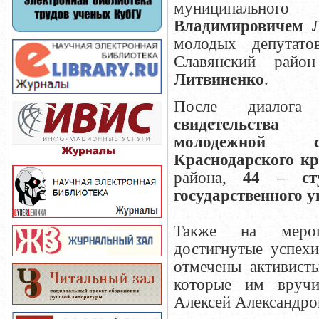
муниципально
Владимировичем 
молодых депутато
Славянский рай
Литвиненко
.
После диалога
свидетельства
молодежной с
Краснодарского кр
района,
44
–
с
государственного у
Также на мероп
достигнутые успех
отмечены активисты
которые им вруч
Алексей Александро