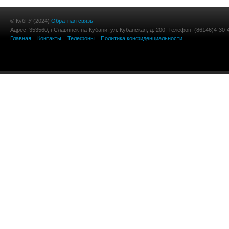
© КубГУ (2024)
Обратная связь
Адрес: 353560, г.Славянск-на-Кубани, ул. Кубанская, д. 200. Телефон: (86146)4-30-
Главная
Контакты
Телефоны
Политика конфиденциальности