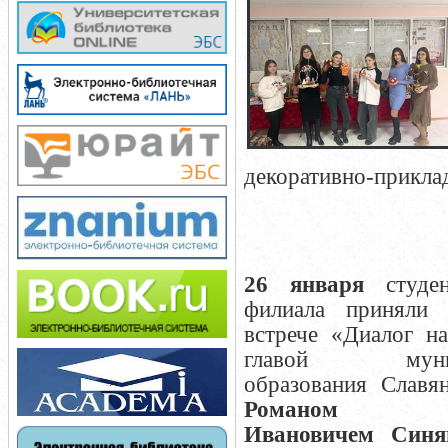
декоративно-прикла
26 января
студен
филиала приняли 
встрече «Диалог н
главой муници
образования Славя
Романом
Ивановичем Синя