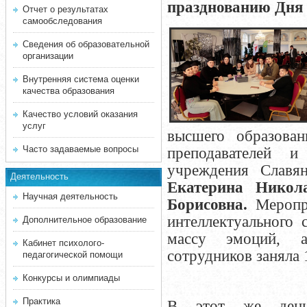
празднованию Дня 
Отчет о результатах
самообследования
Сведения об образовательной
организации
Внутренняя система оценки
качества образования
Качество условий оказания
услуг
высшего образова
Часто задаваемые вопросы
преподавателей и
учреждения Славя
Деятельность
Екатерина Никол
Научная деятельность
Борисовна.
Меропр
интеллектуального 
Дополнительное образование
массу эмоций, а
Кабинет психолого-
сотрудников заняла 
педагогической помощи
Конкурсы и олимпиады
Практика
В этот же ден