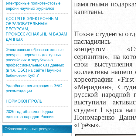
памятными подарка
электронные полнотекстовые
версии научных журналов
капитаны.
ДОСТУП К ЭЛЕКТРОННЫМ
ОБРАЗОВАТЕЛЬНЫМ
РЕСУРСАМ,
Позже студенты от
ПРОФЕССИОНАЛЬНЫМ БАЗАМ
ДАННЫХ
насладились т
концертом «Сту
Электронные образовательные
ресурсы: перечень доступных
серпантин»,
на кот
российских и зарубежных
свои выступления 
профессиональных баз данных
(в т.ч. ЭБС) на сайте Научной
коллективы нашего 
библиотеки КубГУ
хореографии «Firs
«Меридиан», Студи
Удалённая регистрация в ЭБС:
рекомендации
русской народной 
выступили актив
НОРМОКОНТРОЛЬ
студент 1 курса на
2026 год объявлен Годом
Пономаренко Дани
единства народов России
«Грёзы».
Образовательные ресурсы