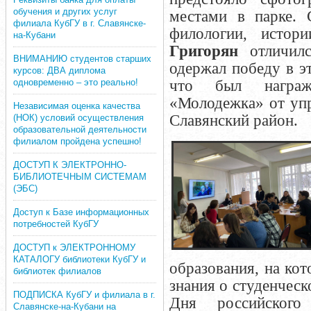
обучения и других услуг
местами в парке. 
филиала КубГУ в г. Славянске-
филологии, исто
на-Кубани
Григорян
отличилс
ВНИМАНИЮ студентов старших
одержал победу в эт
курсов: ДВА диплома
одновременно – это реально!
что был награж
«Молодежка» от уп
Независимая оценка качества
Славянский район.
(НОК) условий осуществления
образовательной деятельности
филиалом пройдена успешно!
ДОСТУП К ЭЛЕКТРОННО-
БИБЛИОТЕЧНЫМ СИСТЕМАМ
(ЭБС)
Доступ к Базе информационных
потребностей КубГУ
ДОСТУП к ЭЛЕКТРОННОМУ
КАТАЛОГУ библиотеки КубГУ и
образования, на кот
библиотек филиалов
знания о студенческ
ПОДПИСКА КубГУ и филиала в г.
Дня российского
Славянске-на-Кубани на