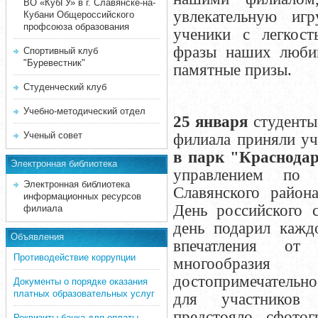
ВО «КубГУ» в г. Славянске-на-
увлекательную иг
Кубани Общероссийского
профсоюза образования
ученики с легкост
фразы наших любим
Спортивный клуб
"Буревестник"
памятные призы.
Студенческий клуб
Учебно-методический отдел
25 января
студенты
Ученый совет
филиала приняли у
в парк "Краснода
Электронная библиотека
управлением по 
Электронная библиотека
Славянского района
информационных ресурсов
День российского с
филиала
день подарил кажд
Объявления
впечатления от
Противодействие коррупции
многообраз
достопримечательно
Документы о порядке оказания
платных образовательных услуг
для участников 
предстояло сфотог
Реквизиты банка для оплаты