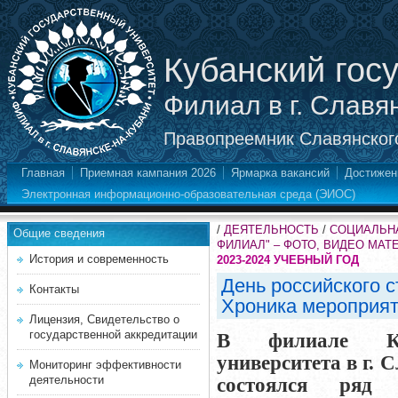
Кубанский гос
Филиал в г. Славя
Правопреемник Славянского
Главная
Приемная кампания 2026
Ярмарка вакансий
Достижен
Электронная информационно-образовательная среда (ЭИОС)
/
ДЕЯТЕЛЬНОСТЬ
/
СОЦИАЛЬНА
Общие сведения
ФИЛИАЛ" – ФОТО, ВИДЕО МА
История и современность
2023-2024 УЧЕБНЫЙ ГОД
День российского с
Контакты
Хроника мероприя
Лицензия, Свидетельство о
государственной аккредитации
В филиале Куба
университета в г. 
Мониторинг эффективности
деятельности
состоялся ряд 