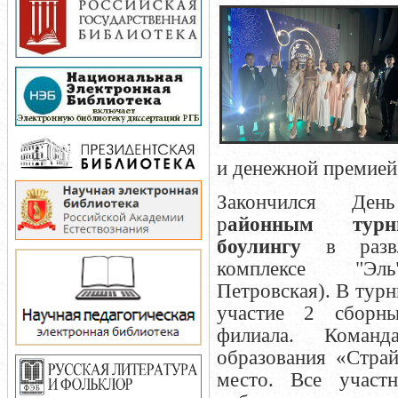
и денежной премией
Закончился День
р
айонным тур
боулингу
в развле
комплексе "Эл
Петровская). В тур
участие 2 сборн
филиала. Команд
образования «Страй
место. Все участ