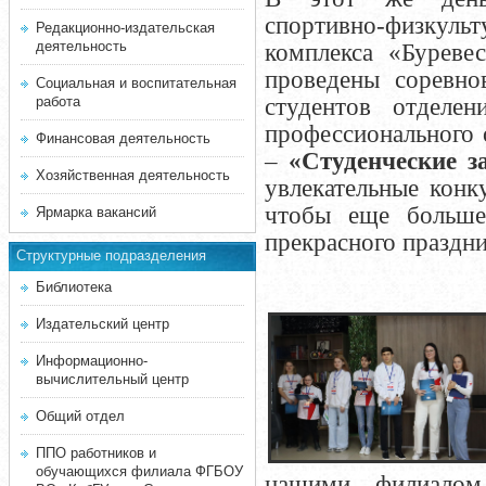
спортивно-физкульт
Редакционно-издательская
деятельность
комплекса «Буреве
проведены
с
оревно
Социальная и воспитательная
работа
студентов отделен
профессионального 
Финансовая деятельность
–
«Студенческие 
Хозяйственная деятельность
увлекательные конк
чтобы еще больше
Ярмарка вакансий
прекрасного праздни
Структурные подразделения
Библиотека
Издательский центр
Информационно-
вычислительный центр
Общий отдел
ППО работников и
обучающихся филиала ФГБОУ
нашими филиалом