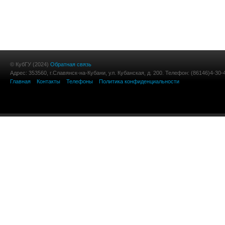
© КубГУ (2024)
Обратная связь
Адрес: 353560, г.Славянск-на-Кубани, ул. Кубанская, д. 200. Телефон: (86146)4-30-
Главная
Контакты
Телефоны
Политика конфиденциальности