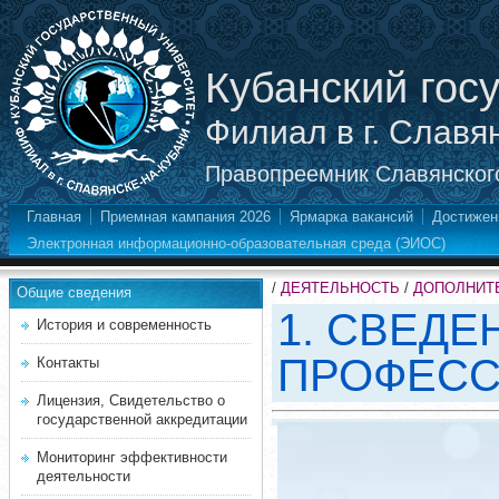
Кубанский гос
Филиал в г. Славя
Правопреемник Славянского
Главная
Приемная кампания 2026
Ярмарка вакансий
Достижен
Электронная информационно-образовательная среда (ЭИОС)
/
ДЕЯТЕЛЬНОСТЬ
/
ДОПОЛНИТ
Общие сведения
1. СВЕД
История и современность
ПРОФЕСС
Контакты
Лицензия, Свидетельство о
государственной аккредитации
Мониторинг эффективности
деятельности