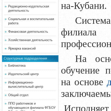
на-Кубани.
Редакционно-издательская
деятельность
Система
Социальная и воспитательная
работа
филиала 
Финансовая деятельность
Хозяйственная деятельность
профессион
Ярмарка вакансий
На ос
Структурные подразделения
Библиотека
обучение 
Издательский центр
на основе
Информационно-
вычислительный центр
заключаемы
Общий отдел
ППО работников и
Исполняет 
обучающихся филиала ФГБОУ