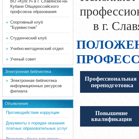
ВО «КубГУ» в г. Славянске-на-
Кубани Общероссийского
профессио
профсоюза образования
в г. Сла
Спортивный клуб
"Буревестник"
Студенческий клуб
ПОЛОЖЕН
Учебно-методический отдел
ПРОФЕСС
Ученый совет
Электронная библиотека
Профессиональная
Электронная библиотека
переподготовка
информационных ресурсов
филиала
Объявления
Повышение
Противодействие коррупции
квалификации
Документы о порядке оказания
платных образовательных услуг
Реквизиты банка для оплаты