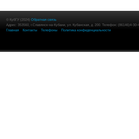
© КубГУ (2024)
Обратная связь
Адрес: 353560, г.Славянск-на-Кубани, ул. Кубанская, д. 200. Телефон: (86146)4-30-
Главная
Контакты
Телефоны
Политика конфиденциальности