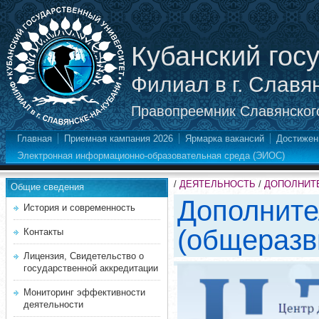
Кубанский гос
Филиал в г. Славя
Правопреемник Славянского
Главная
Приемная кампания 2026
Ярмарка вакансий
Достижен
Электронная информационно-образовательная среда (ЭИОС)
/
ДЕЯТЕЛЬНОСТЬ
/
ДОПОЛНИТ
Общие сведения
Дополните
История и современность
(общераз
Контакты
Лицензия, Свидетельство о
государственной аккредитации
Мониторинг эффективности
деятельности