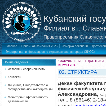
Кубанский гос
Филиал в г. Славя
Правопреемник Славянского
Главная
Приемная кампания 2026
Ярмарка вакансий
Достижен
Электронная информационно-образовательная среда (ЭИОС)
/
ФАКУЛЬТЕТЫ
/
ПЕДАГОГИКИ,
Общие сведения
СТРУКТУРА
История и современность
02. СТРУКТУРА
Контакты
Декан факультета 
Лицензия, Свидетельство о
физической культ
государственной аккредитации
Александровна,
кан
Мониторинг эффективности
тел.: 8 (86146) 2-18-
деятельности
е-mail:
yashkovala
@