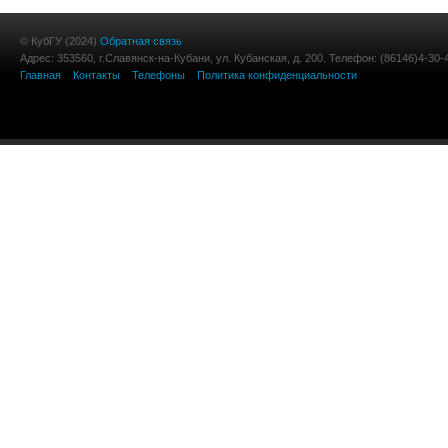
© КубГУ (2024)
Обратная связь
Адрес: 353560, г.Славянск-на-Кубани, ул. Кубанская, д. 200. Телефон: (86146)4-30-
Главная
Контакты
Телефоны
Политика конфиденциальности