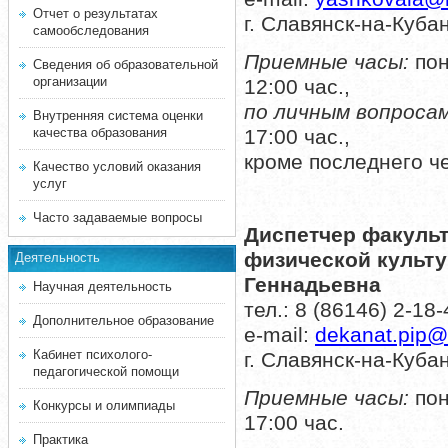
Отчет о результатах
г. Славянск-на-Кубан
самообследования
Приемные часы:
пон
Сведения об образовательной
организации
12:00 час.,
по личным вопросам
Внутренняя система оценки
17:00 час.,
качества образования
кроме последнего ч
Качество условий оказания
услуг
Часто задаваемые вопросы
Диспетчер факульт
физической культ
Деятельность
Геннадьевна
Научная деятельность
тел.: 8 (86146) 2-18-
Дополнительное образование
е-mail:
dekanat.pip@
Кабинет психолого-
г. Славянск-на-Кубан
педагогической помощи
Приемные часы:
пон
Конкурсы и олимпиады
17:00 час.
Практика