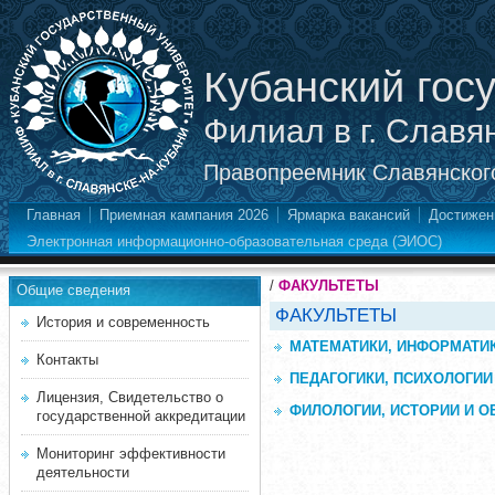
Кубанский гос
Филиал в г. Славя
Правопреемник Славянского
Главная
Приемная кампания 2026
Ярмарка вакансий
Достижен
Электронная информационно-образовательная среда (ЭИОС)
/
ФАКУЛЬТЕТЫ
Общие сведения
ФАКУЛЬТЕТЫ
История и современность
МАТЕМАТИКИ, ИНФОРМАТИК
Контакты
ПЕДАГОГИКИ, ПСИХОЛОГИИ
Лицензия, Свидетельство о
ФИЛОЛОГИИ, ИСТОРИИ И 
государственной аккредитации
Мониторинг эффективности
деятельности