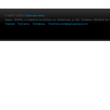
© КубГУ (2024)
Обратная связь
Адрес: 353560, г.Славянск-на-Кубани, ул. Кубанская, д. 200. Телефон: (86146)4-30-
Главная
Контакты
Телефоны
Политика конфиденциальности