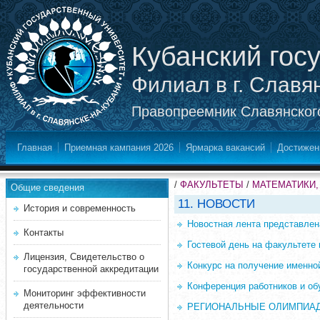
Кубанский гос
Филиал в г. Славя
Правопреемник Славянского
Главная
Приемная кампания 2026
Ярмарка вакансий
Достижен
/
ФАКУЛЬТЕТЫ
/
МАТЕМАТИКИ,
Общие сведения
11. НОВОСТИ
История и современность
Новостная лента представлен
Контакты
Гостевой день на факультете 
Лицензия, Свидетельство о
Конкурс на получение именно
государственной аккредитации
Конференция работников и о
Мониторинг эффективности
деятельности
РЕГИОНАЛЬНЫЕ ОЛИМПИАД