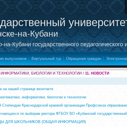
ударственный университе
нске-на-Кубани
-на-Кубани государственного педагогического 
ия выпускников
Виртуальный тур
Обращения граждан
Электронна
 ИНФОРМАТИКИ, БИОЛОГИИ И ТЕХНОЛОГИИ
/
11. НОВОСТИ
а на нашей странице вконтакте
математики, информатики, биологии и технологии
й Стипендии Краснодарской краевой организации Профсоюза образовани
бучающихся по выборам ректора ФГБОУ ВО «Кубанский государственный
Ы ДЛЯ ШКОЛЬНИКОВ (ОБЩАЯ ИНФОРМАЦИЯ)