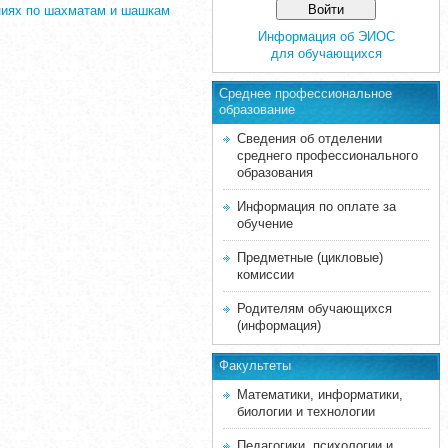
аниях по шахматам и шашкам
Информация об ЭИОС
для обучающихся
Среднее професcиональное
образование
Сведения об отделении
среднего профессионального
образования
Информация по оплате за
обучение
Предметные (цикловые)
комиссии
Родителям обучающихся
(информация)
Факультеты
Математики, информатики,
биологии и технологии
Педагогики, психологии и