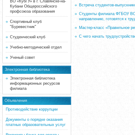
ВО «КубГУ» в г. Славянске-на-
Встреча студентов-выпускник
Кубани Общероссийского
профсоюза образования
Студенты филиала ФГБОУ ВО «
направлению, готовятся к тру
Спортивный клуб
"Буревестник"
Мастер-класс «Правильное ре
С чего начать трудоустройств
Студенческий клуб
Учебно-методический отдел
Ученый совет
Электронная библиотека
Электронная библиотека
информационных ресурсов
филиала
Объявления
Противодействие коррупции
Документы о порядке оказания
платных образовательных услуг
Реквизиты банка для оплаты