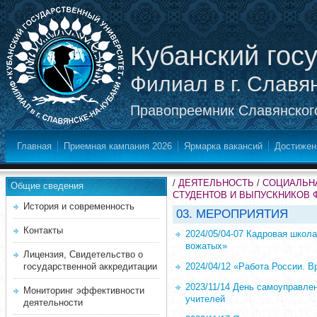
Кубанский гос
Филиал в г. Славя
Правопреемник Славянского
Главная
Приемная кампания 2026
Ярмарка вакансий
Достижен
/
ДЕЯТЕЛЬНОСТЬ
/
СОЦИАЛЬНА
Общие сведения
СТУДЕНТОВ И ВЫПУСКНИКОВ 
История и современность
03. МЕРОПРИЯТИЯ
Контакты
2024/05/04-07 Кадровая школ
вожатых»
Лицензия, Свидетельство о
государственной аккредитации
2024/04/12 «Работа России. 
2023/11/14 День самоуправле
Мониторинг эффективности
учителей
деятельности