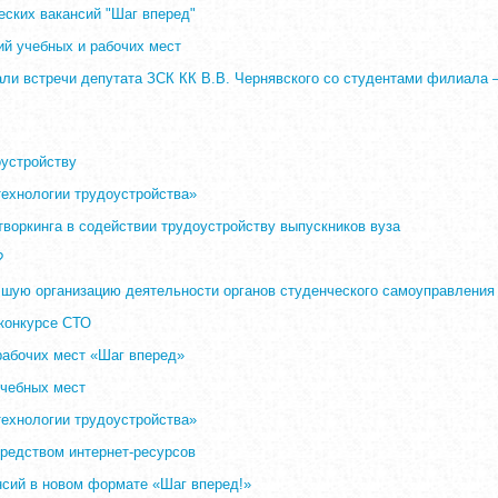
еских вакансий "Шаг вперед"
ий учебных и рабочих мест
али встречи депутата ЗСК КК В.В. Чернявского со студентами филиала
оустройству
ехнологии трудоустройства»
творкинга в содействии трудоустройству выпускников вуза
?
чшую организацию деятельности органов студенческого самоуправления
конкурсе СТО
рабочих мест «Шаг вперед»
учебных мест
ехнологии трудоустройства»
средством интернет-ресурсов
нсий в новом формате «Шаг вперед!»