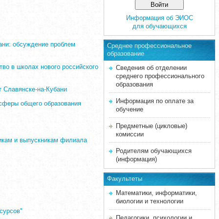
Информация об ЭИОС
для обучающихся
бани: обсуждение проблем
Среднее професcиональное
образование
во в школах нового российского
Сведения об отделении
среднего профессионального
образования
т Славянске-на-Кубани
Информация по оплате за
 сферы общего образования
обучение
Предметные (цикловые)
комиссии
никам и выпускникам филиала
Родителям обучающихся
(информация)
Факультеты
Математики, информатики,
биологии и технологии
сурсов"
Педагогики, психологии и