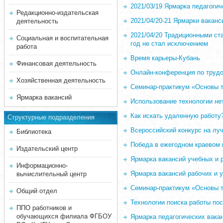
2021/03/19 Ярмарка педагогич
Редакционно-издательская
2021/04/20-21 Ярмарки ваканс
деятельность
2021/04/20 Традиционными ст
Социальная и воспитательная
год не стал исключением
работа
Время карьеры-Кубань
Финансовая деятельность
Онлайн-конференция по труд
Хозяйственная деятельность
Семинар-практикум «Основы т
Ярмарка вакансий
Использование технологии не
Как искать удаленную работу
Структурные подразделения
Всероссийский конкурс на лу
Библиотека
Победа в ежегодном краевом 
Издательский центр
Ярмарка вакансий учебных и 
Информационно-
Ярмарка вакансий рабочих и 
вычислительный центр
Семинар-практикум «Основы т
Общий отдел
Технологии поиска работы по
ППО работников и
обучающихся филиала ФГБОУ
Ярмарка педагогических вака