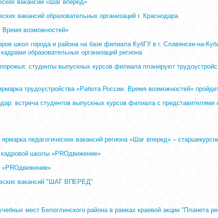
еских вакансий «Шаг вперед»
еских вакансий образовательных организаций г. Краснодара
и. Время возможностей»
ров школ города и района на базе филиала КубГУ в г. Славянске-на-Ку
 кадрами образовательных организаций региона
апорожья: студенты выпускных курсов филиала планируют трудоустройст
 ярмарка трудоустройства «Работа России. Время возможностей» пройде
нодар: встреча студентов выпускных курсов филиала с представителями
я ярмарка педагогических вакансий региона «Шаг вперед» – старшекурс
ов кадровой школы «PROдвижение»
ла «PROдвижение»
ческих вакансий "ШАГ ВПЕРЕД"
учебных мест Белоглинского района в рамках краевой акции "Планета ре