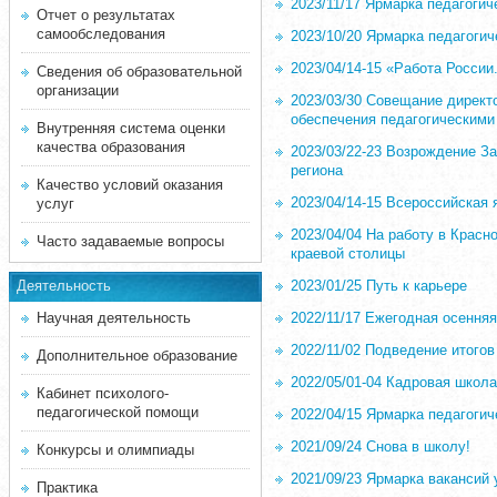
2023/11/17 Ярмарка педагогич
Отчет о результатах
самообследования
2023/10/20 Ярмарка педагогич
2023/04/14-15 «Работа Росси
Сведения об образовательной
организации
2023/03/30 Совещание директо
обеспечения педагогическими
Внутренняя система оценки
качества образования
2023/03/22-23 Возрождение З
региона
Качество условий оказания
2023/04/14-15 Всероссийская
услуг
2023/04/04 На работу в Крас
Часто задаваемые вопросы
краевой столицы
Деятельность
2023/01/25 Путь к карьере
Научная деятельность
2022/11/17 Ежегодная осення
2022/11/02 Подведение итог
Дополнительное образование
2022/05/01-04 Кадровая шко
Кабинет психолого-
педагогической помощи
2022/04/15 Ярмарка педагоги
2021/09/24 Снова в школу!
Конкурсы и олимпиады
2021/09/23 Ярмарка вакансий 
Практика