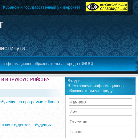
Кубанский государственный университет
т
института
я информационно-образовательная среда (ЭИОС)
ТИ И ТРУДОУСТРОЙСТВУ
Вход в
Электронную информационно-
образовательную среду
 обучение по программе «Школа
няшних студентов – будущих