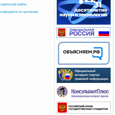
Славянский район
бучающиеся по целевому
я