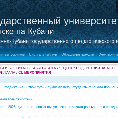
ударственный университе
нске-на-Кубани
-на-Кубани государственного педагогического 
ия выпускников
Виртуальный тур
Обращения граждан
Электронна
Я И ВОСПИТАТЕЛЬНАЯ РАБОТА
/
5. ЦЕНТР СОДЕЙСТВИЯ ЗАНЯТОС
ФИЛИАЛА
/
03. МЕРОПРИЯТИЯ
а "Proдвижение" – твой путь к лучшему лету: студенты филиала прошли
Время возможностей»
ния – 2023: диалог на равных выпускников филиала разных лет и сегод