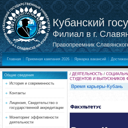
Кубанский гос
Филиал в г. Славя
Правопреемник Славянского
Главная
Приемная кампания 2026
Ярмарка вакансий
Достижен
/
ДЕЯТЕЛЬНОСТЬ
/
СОЦИАЛЬНА
Общие сведения
СТУДЕНТОВ И ВЫПУСКНИКОВ 
История и современность
Время карьеры-Кубань
Контакты
Лицензия, Свидетельство о
государственной аккредитации
Мониторинг эффективности
деятельности