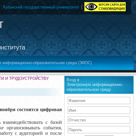
Кубанский государственный университет
т
института
я информационно-образовательная среда (ЭИОС)
ТИ И ТРУДОУСТРОЙСТВУ
Вход в
Электронную информационно-
образовательную среду
 ноября состоится
цифровая
 взаимодействовать с базой
е организовывать события,
работу с аудиторией и после