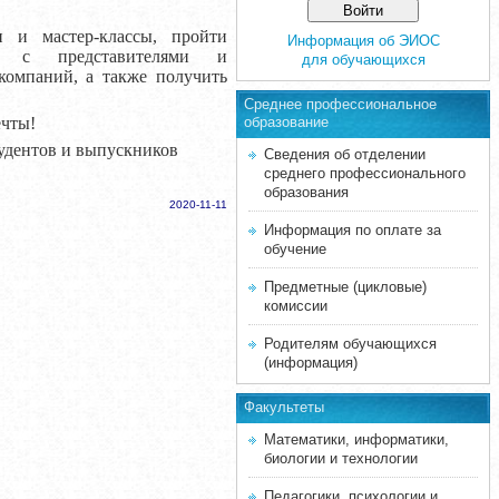
и и мастер-классы, пройти
Информация об ЭИОС
ься с представителями и
для обучающихся
компаний, а также получить
Среднее професcиональное
ечты!
образование
тудентов и выпускников
Сведения об отделении
среднего профессионального
образования
2020-11-11
Информация по оплате за
обучение
Предметные (цикловые)
комиссии
Родителям обучающихся
(информация)
Факультеты
Математики, информатики,
биологии и технологии
Педагогики, психологии и