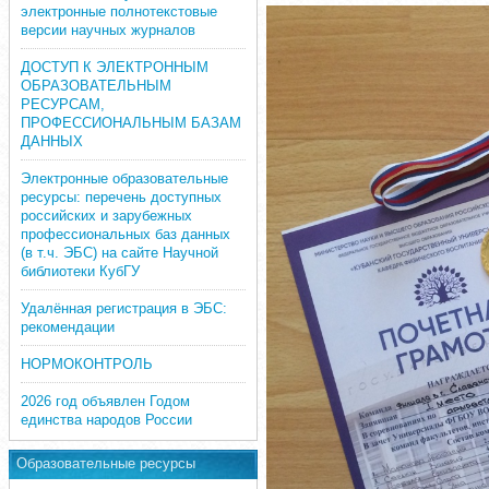
электронные полнотекстовые
версии научных журналов
ДОСТУП К ЭЛЕКТРОННЫМ
ОБРАЗОВАТЕЛЬНЫМ
РЕСУРСАМ,
ПРОФЕССИОНАЛЬНЫМ БАЗАМ
ДАННЫХ
Электронные образовательные
ресурсы: перечень доступных
российских и зарубежных
профессиональных баз данных
(в т.ч. ЭБС) на сайте Научной
библиотеки КубГУ
Удалённая регистрация в ЭБС:
рекомендации
НОРМОКОНТРОЛЬ
2026 год объявлен Годом
единства народов России
Образовательные ресурсы