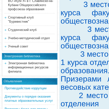
ВО «КубГУ» в г. Славянске-на-
3 место – 
Кубани Общероссийского
профсоюза образования
курса фак
Спортивный клуб
обществозна
"Буревестник"
3 место – 
Студенческий клуб
курса фак
Учебно-методический отдел
обществозна
Ученый совет
3 место – 
Электронная библиотека
1 курса отд
Электронная библиотека
информационных ресурсов
образования
филиала
Призерами 
Объявления
весовых кате
Противодействие коррупции
2 место – 
Документы о порядке оказания
платных образовательных услуг
отделения
Реквизиты банка для оплаты