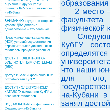
образования 
обучения и других услуг
филиала КубГУ в г. Славянске-
2 место – Г
на-Кубани
факультет
ВНИМАНИЮ студентов старших
курсов: ДВА диплома
физической к
одновременно – это реально!
Следующий 
Независимая оценка качества
(НОК) условий осуществления
КубГУ сост
образовательной деятельности
филиалом пройдена успешно!
определя
ДОСТУП К ЭЛЕКТРОННО-
университет
БИБЛИОТЕЧНЫМ СИСТЕМАМ
(ЭБС)
что наши юн
Доступ к Базе информационных
для того
потребностей КубГУ
государствен
ДОСТУП к ЭЛЕКТРОННОМУ
КАТАЛОГУ библиотеки КубГУ и
на-Кубани в
библиотек филиалов
занял достой
ПОДПИСКА КубГУ и филиала в г.
Славянске-на-Кубани на