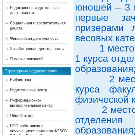
юношей – 3 
Редакционно-издательская
деятельность
первые за
Социальная и воспитательная
призерами 
работа
весовых кате
Финансовая деятельность
1 место – 
Хозяйственная деятельность
1 курса отд
Ярмарка вакансий
образования
Структурные подразделения
2 место – 
Библиотека
курса факул
Издательский центр
физической к
Информационно-
вычислительный центр
2 место – Л
Общий отдел
отделения
ППО работников и
образования
обучающихся филиала ФГБОУ