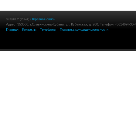
© КубГУ (2024)
Обратная связь
Адрес: 353560, г.Славянск-на-Кубани, ул. Кубанская, д. 200. Телефон: (86146)4-30-
Главная
Контакты
Телефоны
Политика конфиденциальности