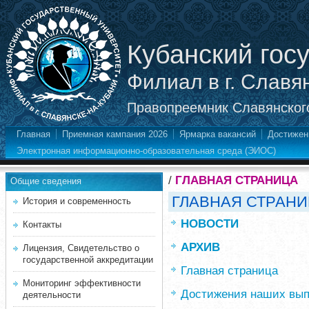
Кубанский гос
Филиал в г. Славя
Правопреемник Славянского
Главная
Приемная кампания 2026
Ярмарка вакансий
Достижен
Электронная информационно-образовательная среда (ЭИОС)
/
ГЛАВНАЯ СТРАНИЦА
Общие сведения
ГЛАВНАЯ СТРАН
История и современность
НОВОСТИ
Контакты
АРХИВ
Лицензия, Свидетельство о
государственной аккредитации
Главная страница
Мониторинг эффективности
Достижения наших вып
деятельности