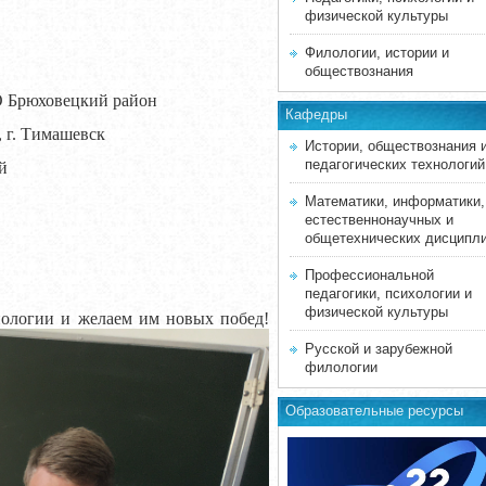
физической культуры
Филологии, истории и
обществознания
О Брюховецкий район
Кафедры
 г. Тимашевск
Истории, обществознания 
педагогических технологий
й
Математики, информатики,
естественнонаучных и
общетехнических дисципл
Профессиональной
педагогики, психологии и
физической культуры
иологии и желаем им новых побед!
Русской и зарубежной
филологии
Образовательные ресурсы