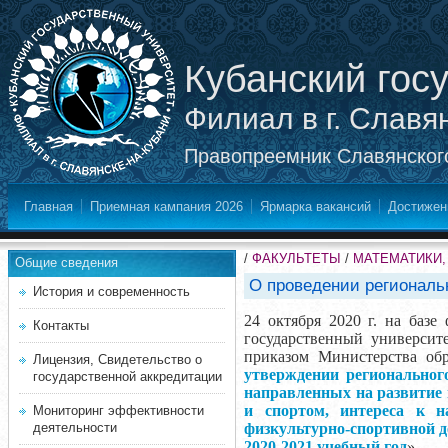
Кубанский гос
Филиал в г. Славя
Правопреемник Славянского
Главная
Приемная кампания 2026
Ярмарка вакансий
Достижен
/
ФАКУЛЬТЕТЫ
/
МАТЕМАТИКИ,
Общие сведения
О проведении региональ
История и современность
24 октября 2020 г. на баз
Контакты
государственный университ
приказом Министерства обр
Лицензия, Свидетельство о
утверждении региональног
государственной аккредитации
направленных на развитие 
и спортом, интереса к на
Мониторинг эффективности
деятельности
физкультурно-спортивной д
2020-2021 учебный год
».