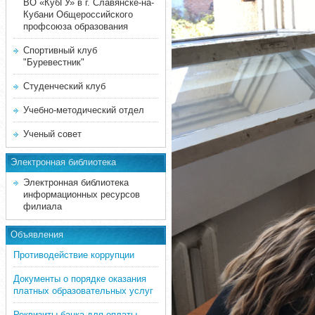
ВО «КубГУ» в г. Славянске-на-
Кубани Общероссийского
профсоюза образования
Спортивный клуб
"Буревестник"
Студенческий клуб
Учебно-методический отдел
Ученый совет
Электронная библиотека
Электронная библиотека
информационных ресурсов
филиала
Объявления
Противодействие коррупции
Документы о порядке оказания
платных образовательных услуг
Реквизиты банка для оплаты