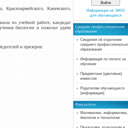
, Красноармейского, Каневского,
Информация об ЭИОС
для обучающихся
иала по учебной работе, кандидат
Среднее професcиональное
зучения биологии и пожелал удачи
образование
Сведения об отделении
среднего профессиональн
едителей и призеров:
образования
Информация по оплате за
обучение
Предметные (цикловые)
комиссии
Родителям обучающихся
(информация)
Факультеты
Математики, информатики,
биологии и технологии
Педагогики, психологии и