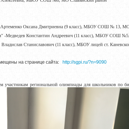
лья Алексеевна, МБОУ СОШ №6, МО Славянский район
 -Артеменко Оксана Дмитриевна (9 класс), МБОУ СОШ № 13, М
и" -Медведев Константин Андреевич (11 класс), МБОУ СОШ №5,
 Владислав Станиславович (11 класс), МБОУ лицей ст. Каневско
мещены на странице сайта:
http://sgpi.ru/?n=9090
ем участникам региональной олимпиады для школьников по б