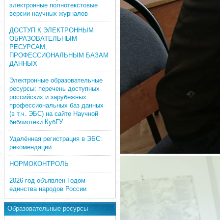
электронные полнотекстовые
версии научных журналов
ДОСТУП К ЭЛЕКТРОННЫМ
ОБРАЗОВАТЕЛЬНЫМ
РЕСУРСАМ,
ПРОФЕССИОНАЛЬНЫМ БАЗАМ
ДАННЫХ
Электронные образовательные
ресурсы: перечень доступных
российских и зарубежных
профессиональных баз данных
(в т.ч. ЭБС) на сайте Научной
библиотеки КубГУ
Удалённая регистрация в ЭБС:
рекомендации
НОРМОКОНТРОЛЬ
2026 год объявлен Годом
единства народов России
Образовательные ресурсы