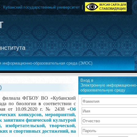
Кубанский государственный университет
т
института
я информационно-образовательная среда (ЭИОС)
Вход в
Электронную информационно
)
образовательную среду
гии филиала ФГБОУ ВО «Кубанский
пиада по биологии
в
соответствии с
ая от 10.09.2020 г. № 2438 «
Об
ческих конкурсов, мероприятий,
 к занятиям физической культурой
, изобретательской, творческой,
ских и спортивных достижений, на