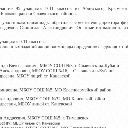
астие 95 учащихся 9-11 классов из Абинского, Крымского
 Брюховецкого и Славянского районов.
 участникам олимпиады обратился заместитель директора фил
Поздняков Станислав Александрович. Он отметил важность и
чащихся 9-11 классов.
полненных заданий жюри олимпиады определило следующих поб
андр Вячеславович , МБОУ СОШ №3, г. Славянск-на-Кубани
я Александровна, МБОУ СОШ №16, г. Славянск-на-Кубани
дреевна, МБОУ лицей ст. Каневской
адимировна, МБОУ СОШ №5, МО Красноармейский район
лександрович, МБОУ СОШ №32, МО Каневской район
дреевич, МБОУ лицей ст. Каневской
тин Андреевич, МБОУ СОШ №5, г. Тимашевск
ьевич,
МБОУ лицей ст. Каневской