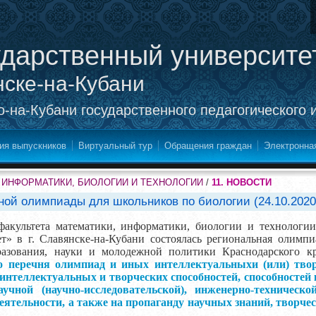
ударственный университе
нске-на-Кубани
-на-Кубани государственного педагогического 
ия выпускников
Виртуальный тур
Обращения граждан
Электронна
 ИНФОРМАТИКИ, БИОЛОГИИ И ТЕХНОЛОГИИ
/
11. НОВОСТИ
ной олимпиады для школьников по биологии (24.10.2020
е факультета математики, информатики, биологии и техноло
ет» в г. Славянске-на-Кубани состоялась региональная олим
азования, науки и молодежной политики Краснодарского кр
о перечня олимпиад и иных интеллектуальныхи (или) твор
интеллектуальных и творческих способностей, способностей
учной (научно-исследовательской), инженерно-технической
еятельности, а также на пропаганду научных знаний, творче