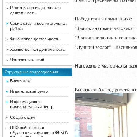
3 место: Гребенькова Ната
Редакционно-издательская
деятельность
Победители в номинациях:
Социальная и воспитательная
"Знаток анатомии человека"
работа
"Знаток эволюции и генетик
Финансовая деятельность
"Лучший зоолог" - Васильков
Хозяйственная деятельность
Ярмарка вакансий
Наградные материалы раз
Структурные подразделения
Библиотека
Выражаем благодарность вс
Издательский центр
Информационно-
вычислительный центр
Общий отдел
ППО работников и
обучающихся филиала ФГБОУ