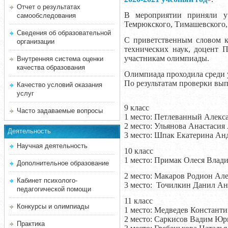
Отчет о результатах
В мероприятии приняли уч
самообследования
Темрюкского, Тимашевского,
Сведения об образовательной
С приветственным словом к
организации
технических наук, доцент 
участникам олимпиады.
Внутренняя система оценки
качества образования
Олимпиада проходила среди у
По результатам проверки вы
Качество условий оказания
услуг
9 класс
Часто задаваемые вопросы
1 место: Петлеванный Алекс
2 место: Ульянова Анастаси
Деятельность
3 место: Шпак Екатерина Ан
Научная деятельность
10 класс
1 место: Примак Олеся Вл
Дополнительное образование
2 место: Макаров Родион А
Кабинет психолого-
3 место: Точилкин Данил Ан
педагогической помощи
11 класс
Конкурсы и олимпиады
1 место: Медведев Констан
2 место: Саркисов Вадим Юр
Практика