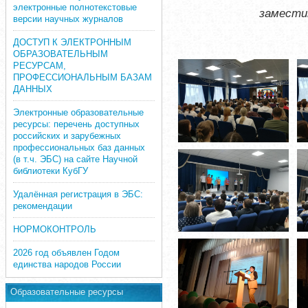
электронные полнотекстовые
замести
версии научных журналов
ДОСТУП К ЭЛЕКТРОННЫМ
ОБРАЗОВАТЕЛЬНЫМ
РЕСУРСАМ,
ПРОФЕССИОНАЛЬНЫМ БАЗАМ
ДАННЫХ
Электронные образовательные
ресурсы: перечень доступных
российских и зарубежных
профессиональных баз данных
(в т.ч. ЭБС) на сайте Научной
библиотеки КубГУ
Удалённая регистрация в ЭБС:
рекомендации
НОРМОКОНТРОЛЬ
2026 год объявлен Годом
единства народов России
Образовательные ресурсы