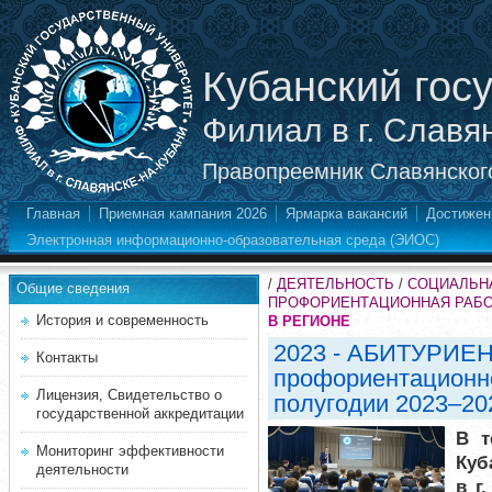
Кубанский гос
Филиал в г. Славя
Правопреемник Славянского
Главная
Приемная кампания 2026
Ярмарка вакансий
Достижен
Электронная информационно-образовательная среда (ЭИОС)
/
ДЕЯТЕЛЬНОСТЬ
/
СОЦИАЛЬНА
Общие сведения
ПРОФОРИЕНТАЦИОННАЯ РАБ
История и современность
В РЕГИОНЕ
2023 - АБИТУРИЕН
Контакты
профориентационн
Лицензия, Свидетельство о
полугодии 2023–20
государственной аккредитации
В т
Мониторинг эффективности
Куб
деятельности
в г