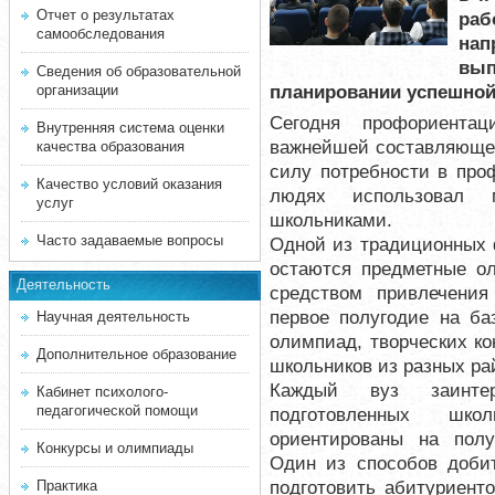
Отчет о результатах
раб
самообследования
на
вы
Сведения об образовательной
планировании успешной
организации
Сегодня профориентац
Внутренняя система оценки
важнейшей составляющей
качества образования
силу потребности в про
Качество условий оказания
людях использовал 
услуг
школьниками.
Часто задаваемые вопросы
Одной из традиционных 
остаются предметные о
Деятельность
средством привлечения
первое полугодие на ба
Научная деятельность
олимпиад, творческих ко
Дополнительное образование
школьников из разных ра
Каждый вуз заинте
Кабинет психолого-
педагогической помощи
подготовленных школ
ориентированы на пол
Конкурсы и олимпиады
Один из способов добит
подготовить абитуриент
Практика