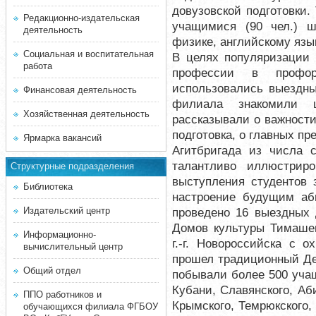
довузовской подготовки.
Редакционно-издательская
учащимися (90 чел.) ш
деятельность
физике, английскому язы
Социальная и воспитательная
В целях популяризации 
работа
профессии в профори
использовались выездны
Финансовая деятельность
филиала знакомили ш
Хозяйственная деятельность
рассказывали о важност
подготовка, о главных п
Ярмарка вакансий
Агитбригада из числа 
талантливо иллюстриро
Структурные подразделения
выступления студентов 
Библиотека
настроение будущим аб
Издательский центр
проведено 16 выездных 
Домов культуры Тимашев
Информационно-
г.-г. Новороссийска с 
вычислительный центр
прошел традиционный Де
Общий отдел
побывали более 500 учащ
Кубани, Славянского, Аб
ППО работников и
Крымского, Темрюкского,
обучающихся филиала ФГБОУ