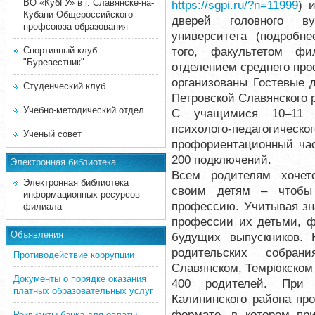
ВО «КубГУ» в г. Славянске-на-
https://sgpi.ru/?n=11999
) 
Кубани Общероссийского
дверей головного ву
профсоюза образования
университета (подробн
того, факультетом фи
Спортивный клуб
"Буревестник"
отделением среднего пр
организованы Гостевые 
Студенческий клуб
Петровской Славянского 
Учебно-методический отдел
С учащимися 10–11 кл
психолого-педагогическо
Ученый совет
профориентационный час
200 подключений.
Электронная библиотека
Всем родителям хочет
Электронная библиотека
своим детям – чтобы
информационных ресурсов
профессию. Учитывая зн
филиала
профессии их детьми, ф
Объявления
будущих выпускников.
родительских собран
Противодействие коррупции
Славянском, Темрюкском
Документы о порядке оказания
400 родителей. При 
платных образовательных услуг
Калининского района пр
формате, в котором пр
Реквизиты банка для оплаты