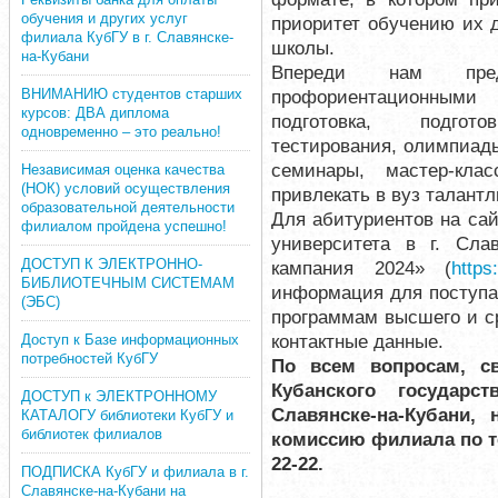
обучения и других услуг
приоритет обучению их 
филиала КубГУ в г. Славянске-
школы.
на-Кубани
Впереди нам пре
ВНИМАНИЮ студентов старших
профориентационными 
курсов: ДВА диплома
подготовка, подгот
одновременно – это реально!
тестирования, олимпиады
семинары, мастер-кла
Независимая оценка качества
(НОК) условий осуществления
привлекать в вуз талант
образовательной деятельности
Для абитуриентов на сай
филиалом пройдена успешно!
университета в г. Сла
ДОСТУП К ЭЛЕКТРОННО-
кампания 2024» (
https:
БИБЛИОТЕЧНЫМ СИСТЕМАМ
информация для поступа
(ЭБС)
программам высшего и с
контактные данные.
Доступ к Базе информационных
потребностей КубГУ
По всем вопросам, с
Кубанского государст
ДОСТУП к ЭЛЕКТРОННОМУ
Славянске-на-Кубани,
КАТАЛОГУ библиотеки КубГУ и
библиотек филиалов
комиссию филиала по тел
22-22.
ПОДПИСКА КубГУ и филиала в г.
Славянске-на-Кубани на