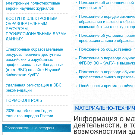
Положение об аппеляционной 
электронные полнотекстовые
университет"
версии научных журналов
Положение о порядке заключе
ДОСТУП К ЭЛЕКТРОННЫМ
образования и высшего образо
ОБРАЗОВАТЕЛЬНЫМ
взаимодействия с поступающ
РЕСУРСАМ,
ПРОФЕССИОНАЛЬНЫМ БАЗАМ
Положение об условиях прием
ДАННЫХ
профессионального образовани
Электронные образовательные
Положение об общественной 
ресурсы: перечень доступных
Положение о переводе обучаю
российских и зарубежных
ФГБОУ ВО «КубГУ» в вышеука
профессиональных баз данных
(в т.ч. ЭБС) на сайте Научной
Положение о переводе обуча
библиотеки КубГУ
профессионального образован
Удалённая регистрация в ЭБС:
Особенности приема на обучен
рекомендации
НОРМОКОНТРОЛЬ
МАТЕРИАЛЬНО-ТЕХНИЧ
2026 год объявлен Годом
единства народов России
Информация о мат
деятельности, в 
Образовательные ресурсы
возможностями з