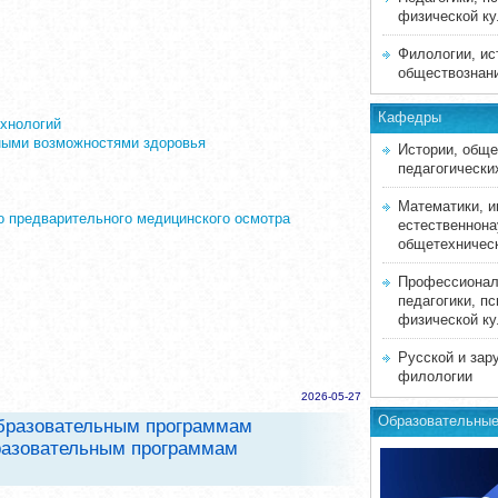
физической к
Филологии, ис
обществознан
Кафедры
ехнологий
нными возможностями здоровья
Истории, обще
педагогически
Математики, и
о предварительного медицинского осмотра
естественнона
общетехничес
Профессионал
педагогики, пс
физической к
Русской и зар
филологии
2026-05-27
Образовательные
образовательным программам
бразовательным программам