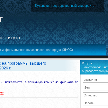
Кубанский государственный университет
т
института
я информационно-образовательная среда (ЭИОС)
х на программы высшего
Вход в
Электронную инф
026 г.
образовательную
сь, пожалуйста, в приемную комиссию филиала по
-22
.