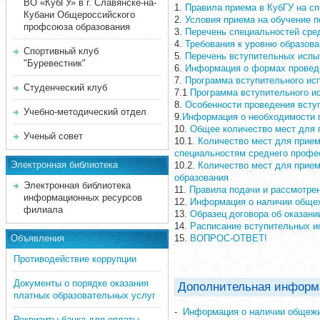
ВО «КубГУ» в г. Славянске-на-
1.
Правила приема в КубГУ на с
Кубани Общероссийского
2.
Условия приема на обучение п
профсоюза образования
3.
Перечень специальностей сре
4.
Требования к уровню образова
Спортивный клуб
5.
Перечень вступительных испы
"Буревестник"
6.
Информация о формах провед
7.
Программа вступительного исп
Студенческий клуб
7.1
Программа вступительного и
8.
Особенности проведения всту
Учебно-методический отдел
9.
Информация о необходимости п
10.
Общее количество мест для 
Ученый совет
10.1.
Количество мест для прие
специальностям среднего профе
Электронная библиотека
10.2.
Количество мест для прием
образования
Электронная библиотека
11.
Правила подачи и рассмотре
информационных ресурсов
12.
Информация о наличии общеж
филиала
13.
Образец договора об оказани
14.
Расписание вступительных и
Объявления
15.
ВОПРОС-ОТВЕТ!
Противодействие коррупции
Документы о порядке оказания
Дополнительная информ
платных образовательных услуг
-
Информация о наличии общежи
Реквизиты банка для оплаты