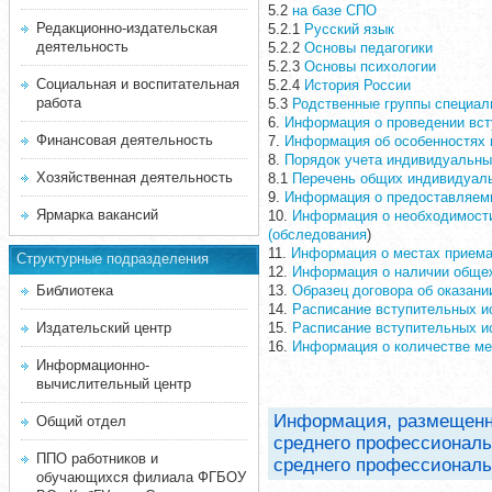
5.2
на базе СПО
Редакционно-издательская
5.2.1
Русский язык
деятельность
5.2.2
Основы педагогики
5.2.3
Основы психологии
Социальная и воспитательная
5.2.4
История России
работа
5.3
Родственные группы специа
6.
Информация о проведении всту
Финансовая деятельность
7.
Информация об особенностях 
8.
Порядок учета индивидуальны
Хозяйственная деятельность
8.1
Перечень общих индивидуал
9.
Информация о предоставляем
Ярмарка вакансий
10.
Информация о необходимости
(обследования
)
11.
Информация о местах приема
Структурные подразделения
12.
Информация о наличии обще
Библиотека
13.
Образец договора об оказани
14.
Расписание вступительных и
Издательский центр
15.
Расписание вступительных и
16.
Информация о количестве ме
Информационно-
вычислительный центр
Информация, размещенна
Общий отдел
среднего профессиональ
ППО работников и
среднего профессиональн
обучающихся филиала ФГБОУ