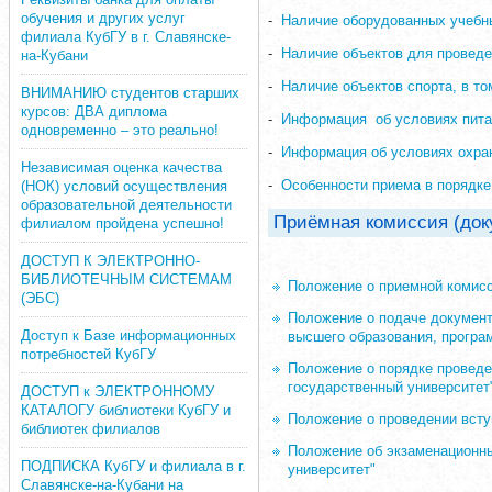
обучения и других услуг
-
Наличие оборудованных учебны
филиала КубГУ в г. Славянске-
-
Наличие объектов для проведе
на-Кубани
-
Наличие объектов спорта, в т
ВНИМАНИЮ студентов старших
курсов: ДВА диплома
-
Информация об условиях пита
одновременно – это реально!
-
Информация об условиях охран
Независимая оценка качества
-
Особенности приема в порядке
(НОК) условий осуществления
образовательной деятельности
Приёмная комиссия (док
филиалом пройдена успешно!
ДОСТУП К ЭЛЕКТРОННО-
БИБЛИОТЕЧНЫМ СИСТЕМАМ
Положение о приемной комис
(ЭБС)
Положение о подаче документ
Доступ к Базе информационных
высшего образования, програ
потребностей КубГУ
Положение о порядке проведе
государственный университет
ДОСТУП к ЭЛЕКТРОННОМУ
КАТАЛОГУ библиотеки КубГУ и
Положение о проведении всту
библиотек филиалов
Положение об экзаменационны
ПОДПИСКА КубГУ и филиала в г.
университет"
Славянске-на-Кубани на