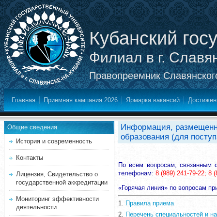
Кубанский гос
Филиал в г. Славя
Правопреемник Славянского
Главная
Приемная кампания 2026
Ярмарка вакансий
Достижен
Информация, размещенна
Общие сведения
образования (для поступ
История и современность
Контакты
По всем вопросам, связанным 
телефонам:
8 (989) 241-79-22; 8 
Лицензия, Свидетельство о
государственной аккредитации
«Горячая линия» по вопросам пр
Мониторинг эффективности
1.
Правила приема
деятельности
2.
Перечень специальностей и на