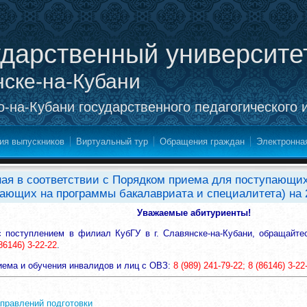
ударственный университе
нске-на-Кубани
-на-Кубани государственного педагогического 
ия выпускников
Виртуальный тур
Обращения граждан
Электронна
я в соответствии с Порядком приема для поступающи
ающих на программы бакалавриата и специалитета) на 2
Уважаемые абитуриенты!
с поступлением в филиал
КубГУ
в г. Славянске-на-Кубани
, обращайте
(86146) 3-22-22
.
иема и обучения инвалидов и лиц с ОВЗ
:
8 (989) 241-79-22; 8 (86146) 3-22
правлений подготовки