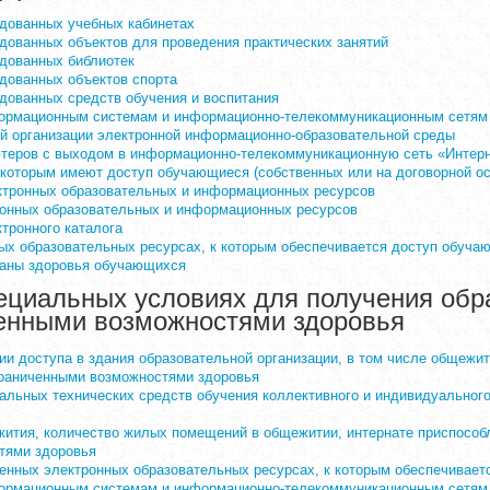
удованных учебных кабинетах
дованных объектов для проведения практических занятий
дованных библиотек
дованных объектов спорта
дованных средств обучения и воспитания
формационным системам и информационно-телекоммуникационным сетям
й организации электронной информационно-образовательной среды
теров с выходом в информационно-телекоммуникационную сеть «Интерн
которым имеют доступ обучающиеся (собственных или на договорной ос
ктронных образовательных и информационных ресурсов
ронных образовательных и информационных ресурсов
тронного каталога
ых образовательных ресурсах, к которым обеспечивается доступ обуча
раны здоровья обучающихся
циальных условиях для получения обр
ченными возможностями здоровья
и доступа в здания образовательной организации, в том числе общежит
граниченными возможностями здоровья
альных технических средств обучения коллективного и индивидуальног
жития, количество жилых помещений в общежитии, интернате приспособ
тями здоровья
енных электронных образовательных ресурсах, к которым обеспечивает
формационным системам и информационно-телекоммуникационным сетям