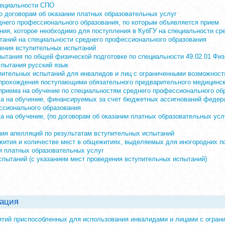
пециальности СПО
о договорам об оказании платных образовательных услуг
днего профессионального образования, по которым объявляется прием
ния, которое необходимо для поступления в КубГУ на специальности с
таний на специальности среднего профессионального образования
ения вступительных испытаний
ытания по общей физической подготовке по специальности 49.02.01 Физ
спытания русский язык
пительных испытаний для инвалидов и лиц с ограниченными возможност
рохождения поступающими обязательного предварительного медицинско
приема на обучение по специальностям среднего профессионального об
ма на обучение, финансируемых за счет бюджетных ассигнований федер
ссионального образования
а на обучение, (по договорам об оказании платных образовательных ус
ния апелляций по результатам вступительных испытаний
ития и количестве мест в общежитиях, выделяемых для иногородних 
и платных образовательных услуг
спытаний (с указанием мест проведения вступительных испытаний)
ация
тий приспособленных для использования инвалидами и лицами с огран