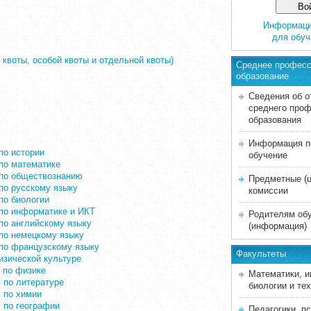
Информаци
для обу
квоты, особой квоты и отдельной квоты)
Среднее профес
образование
Сведения об о
среднего про
образования
Информация по
по истории
обучение
по математике
 по обществознанию
Предметные (
по русскому языку
комиссии
по биологии
 по информатике и ИКТ
Родителям об
по английскому языку
(информация)
по немецкому языку
 по французскому языку
Факультеты
изической культуре
 по физике
Математики, и
 по литературе
биологии и те
 по химии
 по географии
Педагогики, п