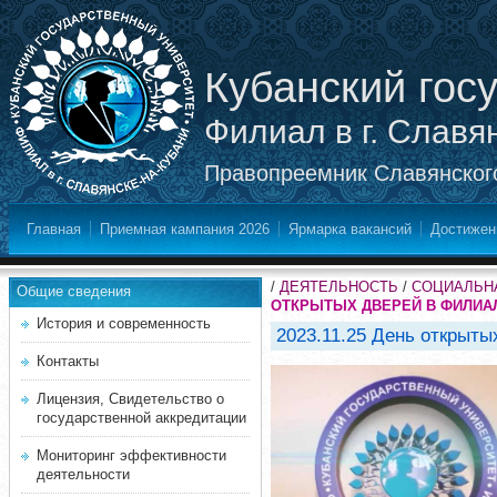
Кубанский гос
Филиал в г. Славя
Правопреемник Славянского
Главная
Приемная кампания 2026
Ярмарка вакансий
Достижен
/
ДЕЯТЕЛЬНОСТЬ
/
СОЦИАЛЬНА
Общие сведения
ОТКРЫТЫХ ДВЕРЕЙ В ФИЛИА
История и современность
2023.11.25 День открыт
Контакты
Лицензия, Свидетельство о
государственной аккредитации
Мониторинг эффективности
деятельности