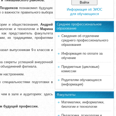
 и Тимашевского районов.
 Поздняков
познакомил будущих
Информация об ЭИОС
л о важности правильного выбора
для обучающихся
Среднее професcиональное
ории и обществознания,
Андрей
образование
иологии и технологии и
Марина
 как представитель факультета
Сведения об отделении
тами, их традициями, профилями
среднего профессионального
образования
азал выпускникам 9-х классов и
Информация по оплате за
обучение
ла секреты успешной внеурочной
х объединений филиала.
Предметные (цикловые)
комиссии
м настроением.
Родителям обучающихся
 специальностями подготовки в
(информация)
чем в зале и аудиториях: здесь
Факультеты
Математики, информатики,
ом будущей профессии.
биологии и технологии
Педагогики, психологии и