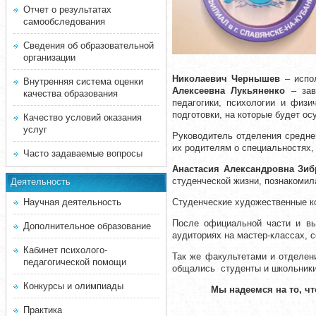
Отчет о результатах
самообследования
Сведения об образовательной
организации
Николаевич Чернышев
– испол
Внутренняя система оценки
Алексеевна Лукьяненко
– заве
качества образования
педагогики, психологии и физи
подготовки, на которые будет о
Качество условий оказания
услуг
Руководитель отделения средне
их родителям о специальностях,
Часто задаваемые вопросы
Анастасия Александровна Зиб
студенческой жизни, познакоми
Деятельность
Научная деятельность
Студенческие художественные к
После официальной части и вы
Дополнительное образование
аудиториях на мастер-классах, 
Кабинет психолого-
Так же факультетами и отделен
педагогической помощи
общались студенты и школьники
Конкурсы и олимпиады
Мы надеемся на то, ч
Практика