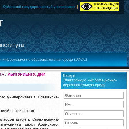
Кубанский государственный университет
т
института
я информационно-образовательная среда (ЭИОС)
ТА
/
АБИТУРИЕНТУ: ДНИ
Вход в
Электронную информационно-
образовательную среду
го университета г. Славянска-
 клубе
в три потока.
лассов школ г. Славянска-на-
ыпускники школ Абинского,