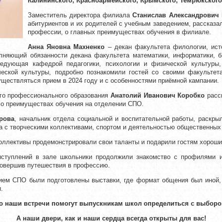
Калининского, Красноармейского, Крымского, Темрюкского
Заместитель директора филиала
Станислав Александрович
абитуриентов и их родителей с учебным заведением, рассказа
профессии, о главных преимуществах обучения в филиале.
Анна Яновна Махненко
– декан факультета филологии, ист
няющий обязанности декана факультета математики, информатики, б
дующая кафедрой педагогики, психологии и физической культуры,
ческой культуры, подробно познакомили гостей со своими факульте
существляться прием в 2024 году и с особенностями приёмной кампании.
го профессионального образования
Анатолий Иванович Коробко
расск
 о преимуществах обучения на отделении СПО.
рова
, начальник отдела социальной и воспитательной работы, раскры
ла с творческими коллективами, спортом и деятельностью общественны
оллективы продемонстрировали свои таланты и подарили гостям хороши
ступлений в зале школьники продолжили знакомство с профилями и
совершив путешествия в профессию.
ием СПО были подготовлены выставки, где формат общения был иной, 
.
то наши встречи помогут выпускникам школ определиться с выбор
А наши двери, как и наши сердца всегда открыты для вас!