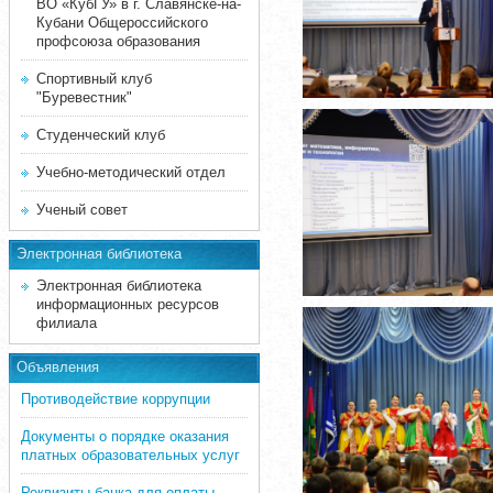
ВО «КубГУ» в г. Славянске-на-
Кубани Общероссийского
профсоюза образования
Спортивный клуб
"Буревестник"
Студенческий клуб
Учебно-методический отдел
Ученый совет
Электронная библиотека
Электронная библиотека
информационных ресурсов
филиала
Объявления
Противодействие коррупции
Документы о порядке оказания
платных образовательных услуг
Реквизиты банка для оплаты