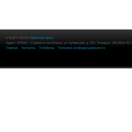
© КубГУ (2024)
Обратная связь
Адрес: 353560, г.Славянск-на-Кубани, ул. Кубанская, д. 200. Телефон: (86146)4-30-
Главная
Контакты
Телефоны
Политика конфиденциальности