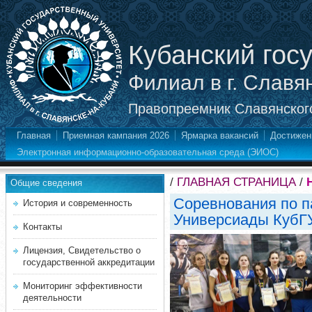
Кубанский гос
Филиал в г. Славя
Правопреемник Славянского
Главная
Приемная кампания 2026
Ярмарка вакансий
Достижен
Электронная информационно-образовательная среда (ЭИОС)
/
ГЛАВНАЯ СТРАНИЦА
/
Общие сведения
Соревнования по п
История и современность
Универсиады КубГ
Контакты
Лицензия, Свидетельство о
государственной аккредитации
Мониторинг эффективности
деятельности