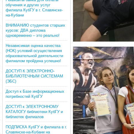
обучения и других услуг
филиала КубГУ в г. Славянске-
на-Кубани
ВНИМАНИЮ студентов старших
курсов: ДВА диплома
одновременно – это реально!
Независимая оценка качества
(НОК) условий осуществления
образовательной деятельности
филиалом пройдена успешно!
ДОСТУП К ЭЛЕКТРОННО-
БИБЛИОТЕЧНЫМ СИСТЕМАМ
(ЭБС)
Доступ к Базе информационных
потребностей КубГУ
ДОСТУП к ЭЛЕКТРОННОМУ
КАТАЛОГУ библиотеки КубГУ и
библиотек филиалов
ПОДПИСКА КубГУ и филиала в г.
Славянске-на-Кубани на