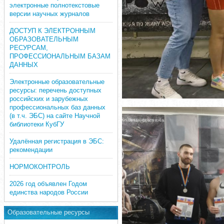
электронные полнотекстовые
версии научных журналов
ДОСТУП К ЭЛЕКТРОННЫМ
ОБРАЗОВАТЕЛЬНЫМ
РЕСУРСАМ,
ПРОФЕССИОНАЛЬНЫМ БАЗАМ
ДАННЫХ
Электронные образовательные
ресурсы: перечень доступных
российских и зарубежных
профессиональных баз данных
(в т.ч. ЭБС) на сайте Научной
библиотеки КубГУ
Удалённая регистрация в ЭБС:
рекомендации
НОРМОКОНТРОЛЬ
2026 год объявлен Годом
единства народов России
Образовательные ресурсы