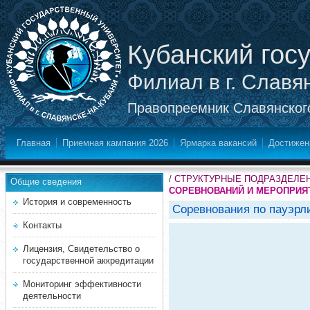
Кубанский гос
Филиал в г. Славя
Правопреемник Славянского
Главная
Приемная кампания 2026
Ярмарка вакансий
Достижен
/
СТРУКТУРНЫЕ ПОДРАЗДЕЛЕ
Общие сведения
СОРЕВНОВАНИЙ И МЕРОПРИЯ
История и современность
Соревнования по пауэрли
Контакты
Лицензия, Свидетельство о
государственной аккредитации
Мониторинг эффективности
деятельности