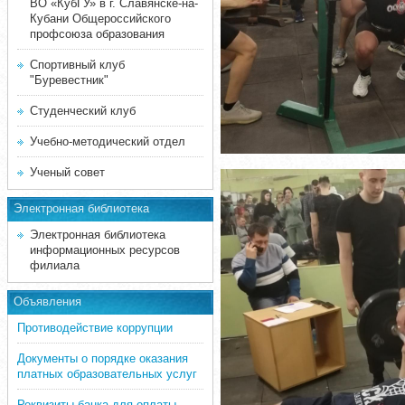
ВО «КубГУ» в г. Славянске-на-
Кубани Общероссийского
профсоюза образования
Спортивный клуб
"Буревестник"
Студенческий клуб
Учебно-методический отдел
Ученый совет
Электронная библиотека
Электронная библиотека
информационных ресурсов
филиала
Объявления
Противодействие коррупции
Документы о порядке оказания
платных образовательных услуг
Реквизиты банка для оплаты