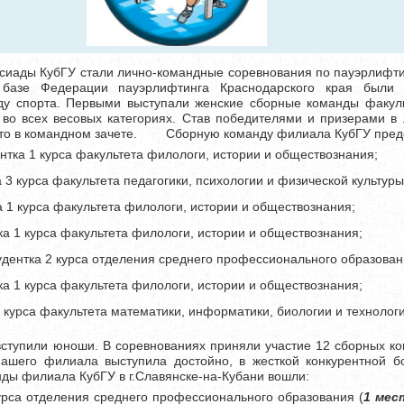
иады КубГУ стали лично-командные соревнования по пауэрлифтингу
 базе Федерации пауэрлифтинга Краснодарского края были 
ду спорта. Первыми выступали женские сборные команды факуль
во всех весовых категориях. Став победителями и призерами в 
есто в командном зачете. Сборную команду филиала КубГУ пред
ентка 1 курса факультета филологи, истории и обществознания;
а 3 курса факультета педагогики, психологии и физической культуры
ка 1 курса факультета филологи, истории и обществознания;
тка 1 курса факультета филологи, истории и обществознания;
тудентка 2 курса отделения среднего профессионального образован
тка 1 курса факультета филологи, истории и обществознания;
1 курса факультета математики, информатики, биологии и технологи
ступили юноши. В соревнованиях приняли участие 12 сборных к
ашего филиала выступила достойно, в жесткой конкурентной б
нды филиала КубГУ в г.Славянске-на-Кубани вошли:
курса отделения среднего профессионального образования (
1 мес