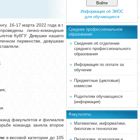
Информация об ЭИОС
для обучающихся
. 16-17 марта 2022 года в г.
Среднее професcиональное
проведены лично-командные
образование
тетов КубГУ. Девушки нашего
личном первенстве, девушкам
Сведения об отделении
ставляли:
среднего профессионального
образования
;
Информация по оплате за
обучение
Предметные (цикловые)
комиссии
ия;
Родителям обучающихся
(информация)
и.
Факультеты
оманд факультетов и филиалов
Математики, информатики,
орьбе команда заняла второе
биологии и технологии
то
в весовой категории до 105
Педагогики, психологии и