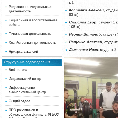
кг);
Редакционно-издательская
Костенко Алексей
, студе
деятельность
93 кг);
Социальная и воспитательная
Смыслов Егор
, студент 1
работа
105 кг);
Финансовая деятельность
Игонин Виталий
, студент
Пащенко Алексей
, студен
Хозяйственная деятельность
Дымченко Иван
, студент 
Ярмарка вакансий
Структурные подразделения
Библиотека
Издательский центр
Информационно-
вычислительный центр
Общий отдел
ППО работников и
обучающихся филиала ФГБОУ