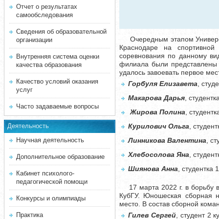
Отчет о результатах
самообследования
Сведения об образовательной
Очередным этапом Универс
организации
Краснодаре на спортивной
соревнования по данному ви
Внутренняя система оценки
филиала были представлены 
качества образования
удалось завоевать первое м
Качество условий оказания
Горбуля Елизавета
, студ
услуг
Макарова Дарья
, студентк
Часто задаваемые вопросы
Жирова Полина
, студент
Деятельность
Курилович Ольга
, студен
Научная деятельность
Линникова Валентина
, с
Хлебосолова Яна
, студен
Дополнительное образование
Шиянова Анна
, студентка 
Кабинет психолого-
педагогической помощи
17 марта 2022 г. в борьбу в
КубГУ. Юношеская сборная н
Конкурсы и олимпиады
место. В состав сборной кома
Практика
Гилев Сергей
, студент 2 