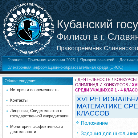
Кубанский гос
Филиал в г. Славя
Правопреемник Славянского
Главная
Приемная кампания 2026
Ярмарка вакансий
Достижен
Электронная информационно-образовательная среда (ЭИОС)
/
ДЕЯТЕЛЬНОСТЬ
/
КОНКУРСЫ
Общие сведения
ОЛИМПИАД И КОНКУРСОВ
/
ХV
История и современность
СРЕДИ УЧАЩИХСЯ 1 - 4 КЛАС
ХVI РЕГИОНАЛЬН
Контакты
МАТЕМАТИКЕ СРЕ
Лицензия, Свидетельство о
КЛАССОВ
государственной аккредитации
Положение
Мониторинг эффективности
деятельности
Задания для школьник