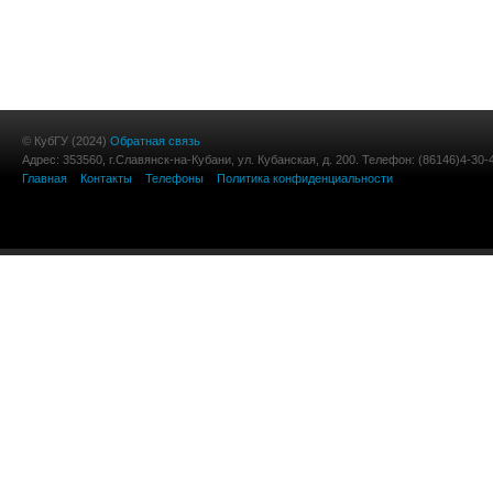
© КубГУ (2024)
Обратная связь
Адрес: 353560, г.Славянск-на-Кубани, ул. Кубанская, д. 200. Телефон: (86146)4-30-
Главная
Контакты
Телефоны
Политика конфиденциальности