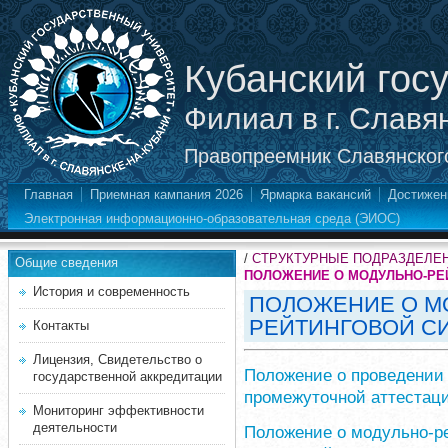
Кубанский гос
Филиал в г. Славя
Правопреемник Славянского
Главная
Приемная кампания 2026
Ярмарка вакансий
Достижен
Электронная информационно-образовательная среда (ЭИОС)
/
СТРУКТУРНЫЕ ПОДРАЗДЕЛЕ
Общие сведения
ПОЛОЖЕНИЕ О МОДУЛЬНО-РЕ
История и современность
ПОЛОЖЕНИЕ О М
РЕЙТИНГОВОЙ С
Контакты
Лицензия, Свидетельство о
Положение о проведении 
государственной аккредитации
промежуточной аттестац
Мониторинг эффективности
деятельности
Положение о модульно-р