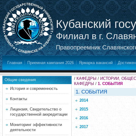
Кубанский гос
Филиал в г. Славя
Правопреемник Славянского
Главная
Приемная кампания 2026
Ярмарка вакансий
Достижен
/
КАФЕДРЫ
/
ИСТОРИИ, ОБЩЕ
Общие сведения
КАФЕДРЫ
/
1. СОБЫТИЯ
История и современность
1. СОБЫТИЯ
Контакты
2014
Лицензия, Свидетельство о
2015
государственной аккредитации
2016
Мониторинг эффективности
2017
деятельности