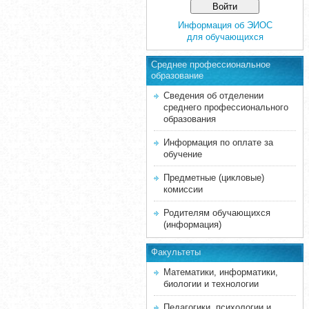
Информация об ЭИОС
для обучающихся
Среднее професcиональное
образование
Сведения об отделении
среднего профессионального
образования
Информация по оплате за
обучение
Предметные (цикловые)
комиссии
Родителям обучающихся
(информация)
Факультеты
Математики, информатики,
биологии и технологии
Педагогики, психологии и