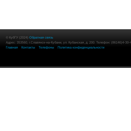
© КубГУ (2024)
Обратная связь
Адрес: 353560, г.Славянск-на-Кубани, ул. Кубанская, д. 200. Телефон: (86146)4-30-
Главная
Контакты
Телефоны
Политика конфиденциальности