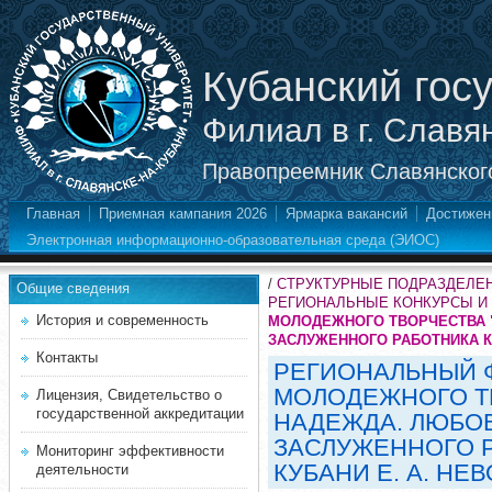
Кубанский гос
Филиал в г. Славя
Правопреемник Славянского
Главная
Приемная кампания 2026
Ярмарка вакансий
Достижен
Электронная информационно-образовательная среда (ЭИОС)
/
СТРУКТУРНЫЕ ПОДРАЗДЕЛЕ
Общие сведения
РЕГИОНАЛЬНЫЕ КОНКУРСЫ И
История и современность
МОЛОДЕЖНОГО ТВОРЧЕСТВА "
ЗАСЛУЖЕННОГО РАБОТНИКА К
Контакты
РЕГИОНАЛЬНЫЙ 
МОЛОДЕЖНОГО ТВ
Лицензия, Свидетельство о
государственной аккредитации
НАДЕЖДА. ЛЮБО
ЗАСЛУЖЕННОГО 
Мониторинг эффективности
КУБАНИ Е. А. НЕ
деятельности