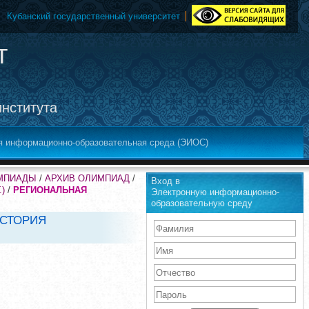
Кубанский государственный университет
т
института
я информационно-образовательная среда (ЭИОС)
МПИАДЫ
/
АРХИВ ОЛИМПИАД
/
Вход в
)
/
РЕГИОНАЛЬНАЯ
Электронную информационно-
образовательную среду
ИСТОРИЯ