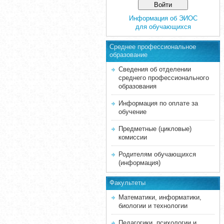
Информация об ЭИОС
для обучающихся
Среднее професcиональное
образование
Сведения об отделении
среднего профессионального
образования
Информация по оплате за
обучение
Предметные (цикловые)
комиссии
Родителям обучающихся
(информация)
Факультеты
Математики, информатики,
биологии и технологии
Педагогики, психологии и