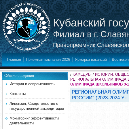
Кубанский гос
Филиал в г. Славя
Правопреемник Славянского
Главная
Приемная кампания 2026
Ярмарка вакансий
Достижен
/
КАФЕДРЫ
/
ИСТОРИИ, ОБЩЕ
Общие сведения
РЕГИОНАЛЬНАЯ ОЛИМПИАДА ШКО
История и современность
ОЛИМПИАДА ШКОЛЬНИКОВ 9-11 
РЕГИОНАЛЬНАЯ ОЛИМП
Контакты
РОССИИ" (2023-2024 УЧ. 
Лицензия, Свидетельство о
государственной аккредитации
Мониторинг эффективности
деятельности