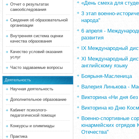
«День смеха для студе
Отчет о результатах
самообследования
3 этап военно-историче
народа"
Сведения об образовательной
организации
6 апреля - Международ
Внутренняя система оценки
развития
качества образования
IX Международный дист
Качество условий оказания
услуг
XI Международный дист
английскому языку
Часто задаваемые вопросы
Боярыня-Масленица
Деятельность
Валерия Линькова - Ма
Научная деятельность
Викторина «Ни дня без
Дополнительное образование
Викторина ко Дню Кос
Кабинет психолого-
педагогической помощи
Военно-спортивные со
юнармейских отрядов 
Конкурсы и олимпиады
Отечества"
Практика