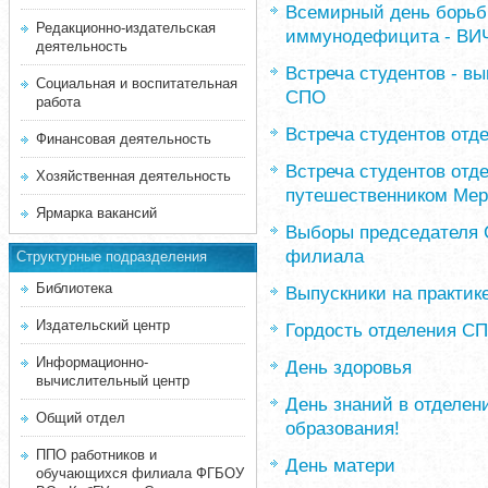
Всемирный день борьб
Редакционно-издательская
иммунодефицита - В
деятельность
Встреча студентов - в
Социальная и воспитательная
СПО
работа
Встреча студентов от
Финансовая деятельность
Встреча студентов отд
Хозяйственная деятельность
путешественником Мер
Ярмарка вакансий
Выборы председателя 
филиала
Структурные подразделения
Библиотека
Выпускники на практик
Издательский центр
Гордость отделения СП
Информационно-
День здоровья
вычислительный центр
День знаний в отделен
Общий отдел
образования!
ППО работников и
День матери
обучающихся филиала ФГБОУ