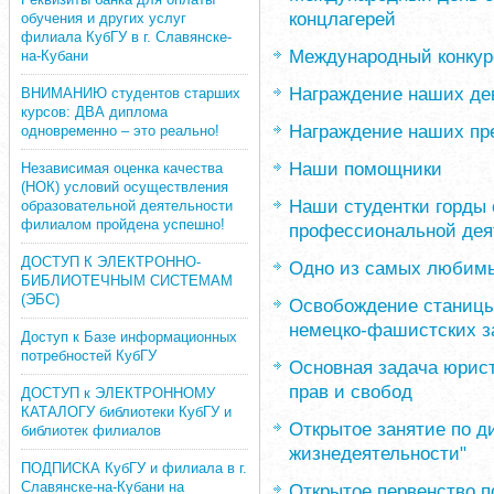
концлагерей
обучения и других услуг
филиала КубГУ в г. Славянске-
Международный конкурс
на-Кубани
Награждение наших де
ВНИМАНИЮ студентов старших
курсов: ДВА диплома
Награждение наших пр
одновременно – это реально!
Наши помощники
Независимая оценка качества
(НОК) условий осуществления
Наши студентки горды
образовательной деятельности
филиалом пройдена успешно!
профессиональной дея
ДОСТУП К ЭЛЕКТРОННО-
Одно из самых любимы
БИБЛИОТЕЧНЫМ СИСТЕМАМ
(ЭБС)
Освобождение станицы 
немецко-фашистских з
Доступ к Базе информационных
потребностей КубГУ
Основная задача юрис
прав и свобод
ДОСТУП к ЭЛЕКТРОННОМУ
КАТАЛОГУ библиотеки КубГУ и
Открытое занятие по д
библиотек филиалов
жизнедеятельности"
ПОДПИСКА КубГУ и филиала в г.
Славянске-на-Кубани на
Открытое первенство п