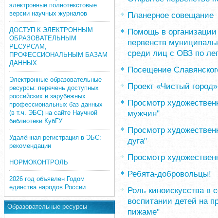
электронные полнотекстовые
версии научных журналов
Планерное совещание
ДОСТУП К ЭЛЕКТРОННЫМ
Помощь в организации
ОБРАЗОВАТЕЛЬНЫМ
первенств муниципаль
РЕСУРСАМ,
среди лиц с ОВЗ по лег
ПРОФЕССИОНАЛЬНЫМ БАЗАМ
ДАННЫХ
Посещение Славянского
Электронные образовательные
Проект «Чистый город»
ресурсы: перечень доступных
российских и зарубежных
Просмотр художествен
профессиональных баз данных
мужчин"
(в т.ч. ЭБС) на сайте Научной
библиотеки КубГУ
Просмотр художествен
Удалённая регистрация в ЭБС:
дуга"
рекомендации
Просмотр художественн
НОРМОКОНТРОЛЬ
Ребята-добровольцы!
2026 год объявлен Годом
единства народов России
Роль киноискусства в 
воспитании детей на п
Образовательные ресурсы
пижаме"