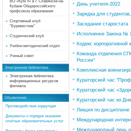
ВО «КубГУ» в г. Славянске-на-
День учителя-2022
Кубани Общероссийского
профсоюза образования
Зарядка для студентов
Спортивный клуб
Заседание старостата
"Буревестник"
Исполнение Закона № 
Студенческий клуб
Кодекс корпоративной 
Учебно-методический отдел
Команда отделения СП
Ученый совет
России"
Электронная библиотека
Комплексная военизир
Электронная библиотека
Кураторский час "Проф
информационных ресурсов
филиала
Кураторский час «Здор
Объявления
Кураторский час ко Дн
Противодействие коррупции
Лекция по дисциплине
Документы о порядке оказания
Международная интерн
платных образовательных услуг
Международный день о
Реквизиты банка для оплаты