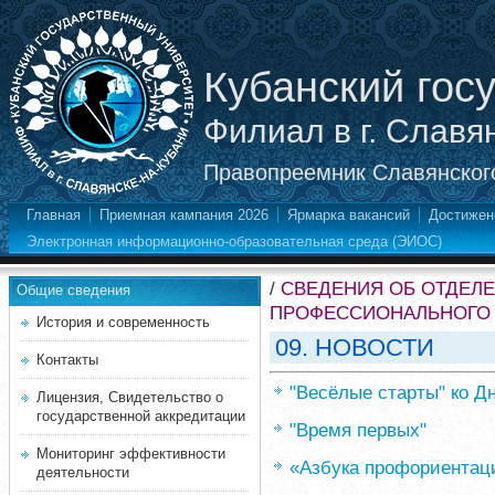
Кубанский гос
Филиал в г. Славя
Правопреемник Славянского
Главная
Приемная кампания 2026
Ярмарка вакансий
Достижен
Электронная информационно-образовательная среда (ЭИОС)
/
СВЕДЕНИЯ ОБ ОТДЕЛ
Общие сведения
ПРОФЕССИОНАЛЬНОГО
История и современность
09. НОВОСТИ
Контакты
"Весёлые старты" ко Д
Лицензия, Свидетельство о
государственной аккредитации
"Время первых"
Мониторинг эффективности
«Азбука профориентац
деятельности