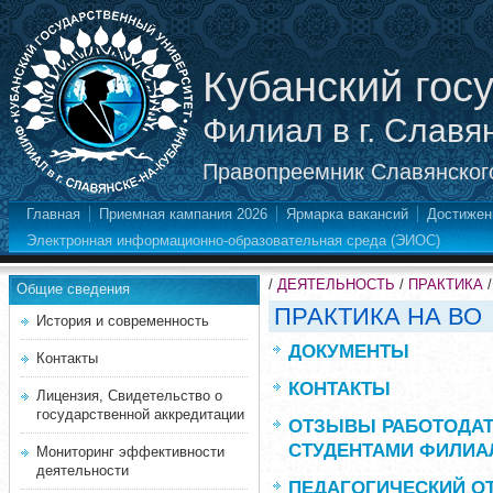
Кубанский гос
Филиал в г. Славя
Правопреемник Славянского
Главная
Приемная кампания 2026
Ярмарка вакансий
Достижен
Электронная информационно-образовательная среда (ЭИОС)
/
ДЕЯТЕЛЬНОСТЬ
/
ПРАКТИКА
Общие сведения
ПРАКТИКА НА ВО
История и современность
ДОКУМЕНТЫ
Контакты
КОНТАКТЫ
Лицензия, Свидетельство о
государственной аккредитации
ОТЗЫВЫ РАБОТОДАТ
СТУДЕНТАМИ ФИЛИА
Мониторинг эффективности
деятельности
ПЕДАГОГИЧЕСКИЙ ОТ