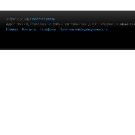
© КубГУ (2024)
Обратная связь
Адрес: 353560, г.Славянск-на-Кубани, ул. Кубанская, д. 200. Телефон: (86146)4-30-
Главная
Контакты
Телефоны
Политика конфиденциальности