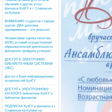
обучения и других услуг
филиала КубГУ в г. Славянске-
на-Кубани
ВНИМАНИЮ студентов старших
курсов: ДВА диплома
одновременно – это реально!
Независимая оценка качества
(НОК) условий осуществления
образовательной деятельности
филиалом пройдена успешно!
ДОСТУП К ЭЛЕКТРОННО-
БИБЛИОТЕЧНЫМ СИСТЕМАМ
(ЭБС)
Доступ к Базе информационных
потребностей КубГУ
ДОСТУП к ЭЛЕКТРОННОМУ
КАТАЛОГУ библиотеки КубГУ и
библиотек филиалов
ПОДПИСКА КубГУ и филиала в г.
Славянске-на-Кубани на