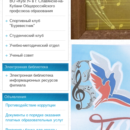
ВО «КубГУ» в г. Славянске-на-
Кубани Общероссийского
профсоюза образования
Спортивный клуб
"Буревестник"
Студенческий клуб
Учебно-методический отдел
Ученый совет
Электронная библиотека
Электронная библиотека
информационных ресурсов
филиала
Объявления
Противодействие коррупции
Документы о порядке оказания
платных образовательных услуг
Реквизиты банка для оплаты