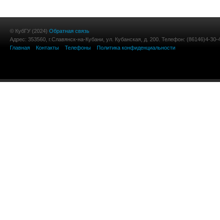
© КубГУ (2024)
Обратная связь
Адрес: 353560, г.Славянск-на-Кубани, ул. Кубанская, д. 200. Телефон: (86146)4-30-
Главная
Контакты
Телефоны
Политика конфиденциальности