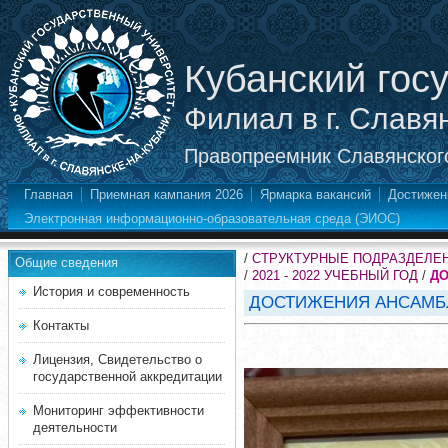
Кубанский гос
Филиал в г. Славя
Правопреемник Славянского
Главная
Приемная кампания 2026
Ярмарка вакансий
Достижен
Электронная информационно-образовательная среда (ЭИОС)
/
СТРУКТУРНЫЕ ПОДРАЗДЕЛЕ
Общие сведения
/
2021 - 2022 УЧЕБНЫЙ ГОД
/
ДО
История и современность
ДОСТИЖЕНИЯ АНСАМБЛ
Контакты
Лицензия, Свидетельство о
государственной аккредитации
Мониторинг эффективности
деятельности