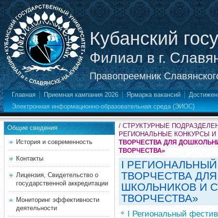
Кубанский гос
Филиал в г. Славя
Правопреемник Славянского
Главная
Приемная кампания 2026
Ярмарка вакансий
Достижен
Электронная информационно-образовательная среда (ЭИОС)
/
СТРУКТУРНЫЕ ПОДРАЗДЕЛЕ
Общие сведения
РЕГИОНАЛЬНЫЕ КОНКУРСЫ И
История и современность
ТВОРЧЕСТВА ДЛЯ ДОШКОЛЬНИ
ТВОРЧЕСТВА»
Контакты
I РЕГИОНАЛЬНЫЙ
ТВОРЧЕСТВА ДЛЯ
Лицензия, Свидетельство о
государственной аккредитации
ШКОЛЬНИКОВ И С
ТВОРЧЕСТВА»
Мониторинг эффективности
деятельности
I Региональный фестив