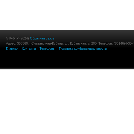
© КубГУ (2024)
Обратная связь
Адрес: 353560, г.Славянск-на-Кубани, ул. Кубанская, д. 200. Телефон: (86146)4-30-
Главная
Контакты
Телефоны
Политика конфиденциальности