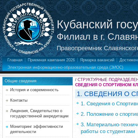
Кубанский гос
Филиал в г. Славя
Правопреемник Славянского
Главная
Приемная кампания 2026
Ярмарка вакансий
Достижен
Электронная информационно-образовательная среда (ЭИОС)
/
СТРУКТУРНЫЕ ПОДРАЗДЕЛЕ
Общие сведения
СВЕДЕНИЯ О СПОРТИВНОМ К
История и современность
1. СВЕДЕНИЯ О 
Контакты
1. Сведения о Спортив
Лицензия, Свидетельство о
2. Положение о спорти
государственной аккредитации
3. Материально-технич
Мониторинг эффективности
работы со студентами
деятельности