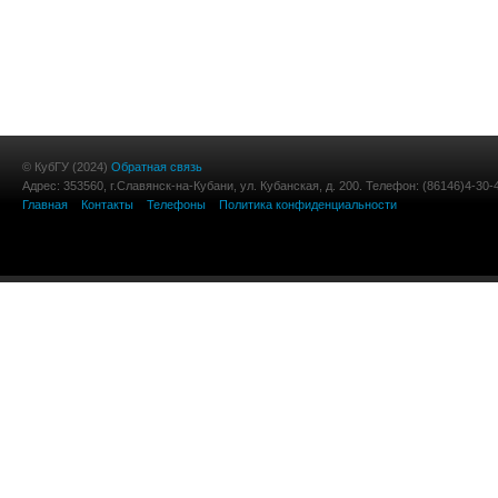
© КубГУ (2024)
Обратная связь
Адрес: 353560, г.Славянск-на-Кубани, ул. Кубанская, д. 200. Телефон: (86146)4-30-
Главная
Контакты
Телефоны
Политика конфиденциальности