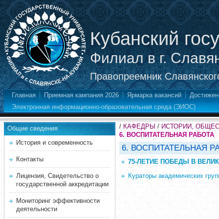
Кубанский гос
Филиал в г. Славя
Правопреемник Славянского
Главная
Приемная кампания 2026
Ярмарка вакансий
Достижен
Электронная информационно-образовательная среда (ЭИОС)
/
КАФЕДРЫ
/
ИСТОРИИ, ОБЩЕ
Общие сведения
6. ВОСПИТАТЕЛЬНАЯ РАБОТА
История и современность
6. ВОСПИТАТЕЛЬНАЯ Р
Контакты
75-ЛЕТИЕ ПОБЕДЫ В ВЕЛИК
Лицензия, Свидетельство о
Кураторы академических груп
государственной аккредитации
Мониторинг эффективности
деятельности