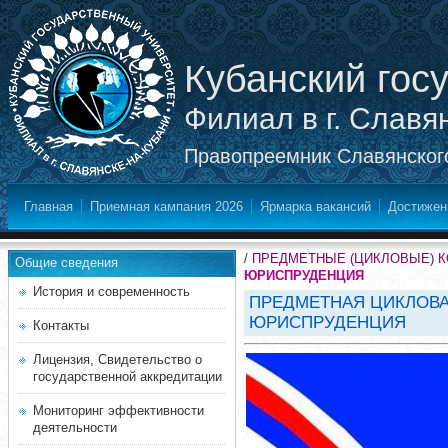
Кубанский гос
Филиал в г. Славя
Правопреемник Славянского
Главная
Приемная кампания 2026
Ярмарка вакансий
Достижен
/
ПРЕДМЕТНЫЕ (ЦИКЛОВЫЕ) 
Общие сведения
ЮРИСПРУДЕНЦИЯ
История и современность
ПРЕДМЕТНАЯ ЦИКЛОВА
ЮРИСПРУДЕНЦИЯ
Контакты
Лицензия, Свидетельство о
государственной аккредитации
Мониторинг эффективности
деятельности