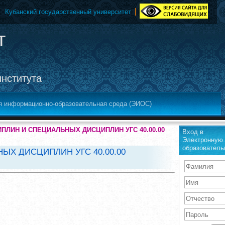
Кубанский государственный университет
т
института
я информационно-образовательная среда (ЭИОС)
ЛИН И СПЕЦИАЛЬНЫХ ДИСЦИПЛИН УГС 40.00.00
Вход в
Электронную
образователь
Х ДИСЦИПЛИН УГС 40.00.00