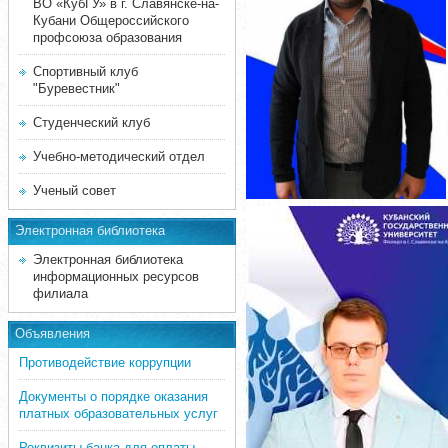
ВО «КубГУ» в г. Славянске-на-
Кубани Общероссийского
профсоюза образования
Спортивный клуб
"Буревестник"
Студенческий клуб
Учебно-методический отдел
Ученый совет
Электронная библиотека
Электронная библиотека
информационных ресурсов
филиала
Объявления
Противодействие коррупции
Документы о порядке оказания
платных образовательных услуг
Реквизиты банка для оплаты