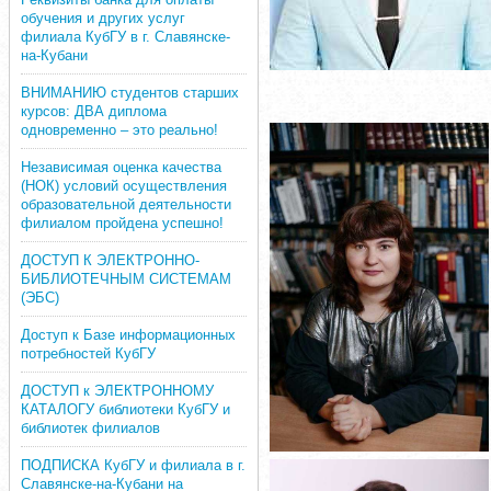
обучения и других услуг
филиала КубГУ в г. Славянске-
на-Кубани
ВНИМАНИЮ студентов старших
курсов: ДВА диплома
одновременно – это реально!
Независимая оценка качества
(НОК) условий осуществления
образовательной деятельности
филиалом пройдена успешно!
ДОСТУП К ЭЛЕКТРОННО-
БИБЛИОТЕЧНЫМ СИСТЕМАМ
(ЭБС)
Доступ к Базе информационных
потребностей КубГУ
ДОСТУП к ЭЛЕКТРОННОМУ
КАТАЛОГУ библиотеки КубГУ и
библиотек филиалов
ПОДПИСКА КубГУ и филиала в г.
Славянске-на-Кубани на