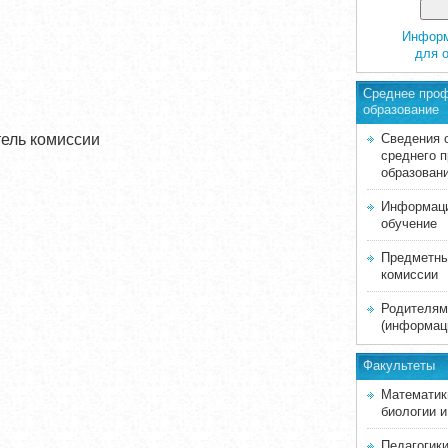
Информ
для 
Среднее про
образование
тель комиссии
Сведения 
среднего 
образован
Информаци
обучение
Предметны
комиссии
Родителям
(информац
Факультеты
Математик
биологии и
Педагогики