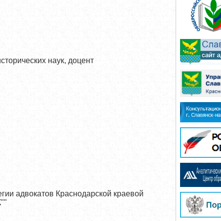
исторических наук, доцент
легии адвокатов Краснодарской краевой
К""