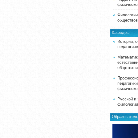
физическо
Филологии,
обществоз
Кафедры
Истории, 
педагогиче
Математик
естествен
общетехни
Профессио
педагогики
физическо
Русской и
филологии
Образовател