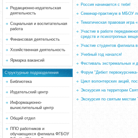
Россия начинается с тебя!
Редакционно-издательская
деятельность
Семинар-практикум в МБОУ л
Тематическая правовая игра «
Социальная и воспитательная
работа
Участие в работе передвижног
средств и психотропных веще
Финансовая деятельность
Участие студентов филиала в
Хозяйственная деятельность
Учебный год начался!
Ярмарка вакансий
Фестиваль экстремальных и д
Форум "Дебют первокурсника-
Структурные подразделения
Цикл волонтерских акций, по
Библиотека
Экскурсия на территории Свят
Издательский центр
Экскурсия по святым местам 
Информационно-
вычислительный центр
Общий отдел
ППО работников и
обучающихся филиала ФГБОУ