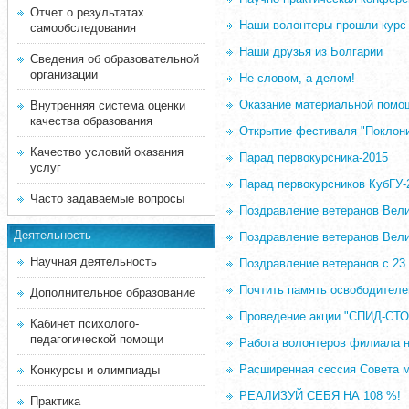
Отчет о результатах
Наши волонтеры прошли курс 
самообследования
Наши друзья из Болгарии
Сведения об образовательной
организации
Не словом, а делом!
Оказание материальной помо
Внутренняя система оценки
качества образования
Открытие фестиваля "Поклони
Качество условий оказания
Парад первокурсника-2015
услуг
Парад первокурсников КубГУ-
Часто задаваемые вопросы
Поздравление ветеранов Вели
Деятельность
Поздравление ветеранов Вели
Научная деятельность
Поздравление ветеранов с 23
Почтить память освободителей
Дополнительное образование
Проведение акции "СПИД-СТО
Кабинет психолого-
педагогической помощи
Работа волонтеров филиала н
Расширенная сессия Совета м
Конкурсы и олимпиады
РЕАЛИЗУЙ СЕБЯ НА 108 %!
Практика