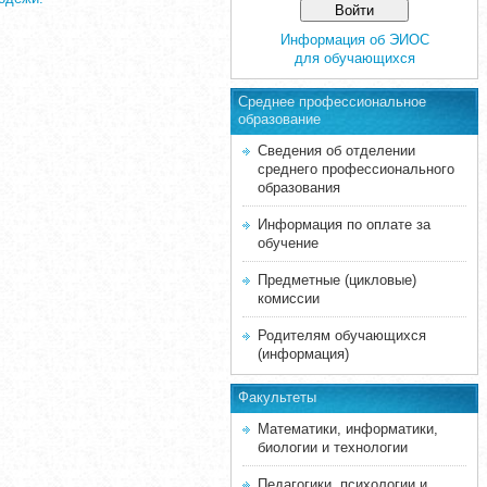
Информация об ЭИОС
для обучающихся
Среднее професcиональное
образование
Сведения об отделении
среднего профессионального
образования
Информация по оплате за
обучение
Предметные (цикловые)
комиссии
Родителям обучающихся
(информация)
Факультеты
Математики, информатики,
биологии и технологии
Педагогики, психологии и