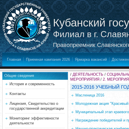
Кубанский гос
Филиал в г. Славя
Правопреемник Славянского
Главная
Приемная кампания 2026
Ярмарка вакансий
Достижен
/
ДЕЯТЕЛЬНОСТЬ
/
СОЦИАЛЬНА
Общие сведения
МЕРОПРИЯТИЯ
/
2. МЕРОПРИ
История и современность
2015-2016 УЧЕБНЫЙ ГО
Контакты
Масленица 2016
Лицензия, Свидетельство о
Молодежная акция "Красивый 
государственной аккредитации
Муниципальный этап краевого
Мониторинг эффективности
Награждение победителей и пр
деятельности
Научно-практическая конфере