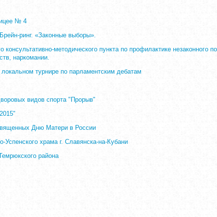
ицее № 4
Брейн-ринг. «Законные выборы».
о консультативно-методического пункта по профилактике незаконного п
ств, наркомании.
 локальном турнире по парламентским дебатам
воровых видов спорта "Прорыв"
2015"
священных Дню Матери в России
о-Успенского храма г. Славянска-на-Кубани
Темрюкского района