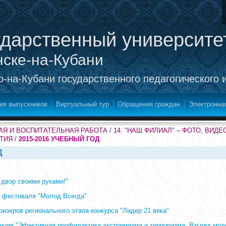
ударственный университе
нске-на-Кубани
-на-Кубани государственного педагогического 
ия выпускников
Виртуальный тур
Обращения граждан
Электронна
Я И ВОСПИТАТЕЛЬНАЯ РАБОТА
/
14. "НАШ ФИЛИАЛ" – ФОТО, ВИД
ЯТИЯ
/
2015-2016 УЧЕБНЫЙ ГОД
Д
двор своими руками!"
 фестиваля "Молод.Всегда"
изеров регионального этапа конкурса "Лидер 21 века"
нция "Эфективная профилактика экстремизма и терроризма. Взгляд мол