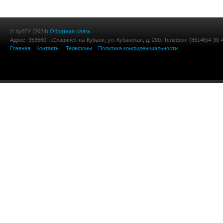
© КубГУ (2024)
Обратная связь
Адрес: 353560, г.Славянск-на-Кубани, ул. Кубанская, д. 200. Телефон: (86146)4-30-
Главная
Контакты
Телефоны
Политика конфиденциальности