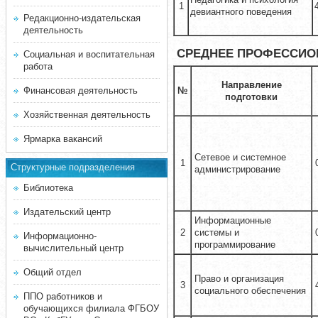
1
девиантного поведения
Редакционно-издательская
деятельность
СРЕДНЕЕ ПРОФЕССИО
Социальная и воспитательная
работа
Направление
№
Финансовая деятельность
подготовки
Хозяйственная деятельность
Ярмарка вакансий
Сетевое и системное
1
Структурные подразделения
администрирование
Библиотека
Издательский центр
Информационные
2
системы и
Информационно-
программирование
вычислительный центр
Общий отдел
Право и организация
3
социального обеспечения
ППО работников и
обучающихся филиала ФГБОУ