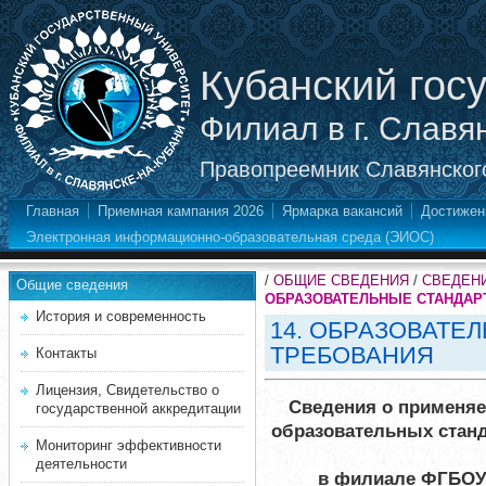
Кубанский гос
Филиал в г. Славя
Правопреемник Славянского
Главная
Приемная кампания 2026
Ярмарка вакансий
Достижен
Электронная информационно-образовательная среда (ЭИОС)
/
ОБЩИЕ СВЕДЕНИЯ
/
СВЕДЕН
Общие сведения
ОБРАЗОВАТЕЛЬНЫЕ СТАНДАР
История и современность
14. ОБРАЗОВАТЕ
ТРЕБОВАНИЯ
Контакты
Лицензия, Свидетельство о
Сведения о применя
государственной аккредитации
образовательных стан
Мониторинг эффективности
деятельности
в филиале ФГБОУ