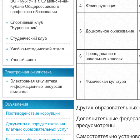
ВО «КубГУ» в г. Славянске-на-
4
Юриспруденция
Кубани Общероссийского
профсоюза образования
Спортивный клуб
"Буревестник"
5
Дошкольное образование
Студенческий клуб
Учебно-методический отдел
Преподавание в
6
начальных классах
Ученый совет
Электронная библиотека
Электронная библиотека
7
Физическая культура
информационных ресурсов
филиала
Объявления
Других образовательных 
Противодействие коррупции
Дополнительные федерал
Документы о порядке оказания
предусмотрены
платных образовательных услуг
Самостоятельно установл
Реквизиты банка для оплаты