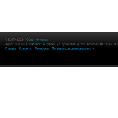
© КубГУ (2024)
Обратная связь
Адрес: 353560, г.Славянск-на-Кубани, ул. Кубанская, д. 200. Телефон: (86146)4-30-
Главная
Контакты
Телефоны
Политика конфиденциальности