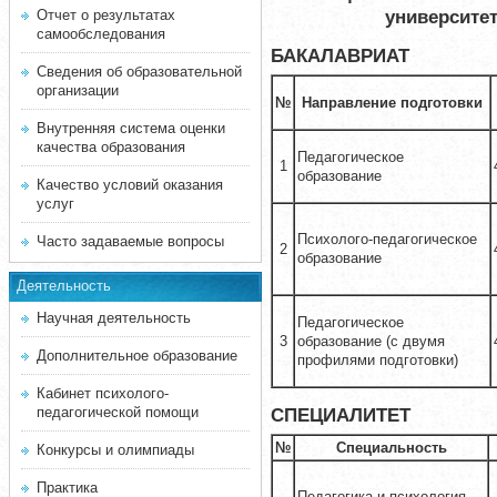
университет
Отчет о результатах
самообследования
БАКАЛАВРИАТ
Сведения об образовательной
организации
№
Направление подготовки
Внутренняя система оценки
качества образования
Педагогическое
1
образование
Качество условий оказания
услуг
Психолого-педагогическое
Часто задаваемые вопросы
2
образование
Деятельность
Научная деятельность
Педагогическое
3
образование (с двумя
Дополнительное образование
профилями подготовки)
Кабинет психолого-
СПЕЦИАЛИТЕТ
педагогической помощи
№
Специальность
Конкурсы и олимпиады
Практика
Педагогика и психология