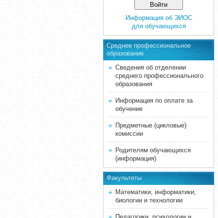
Информация об ЭИОС
для обучающихся
Среднее професcиональное
образование
Сведения об отделении
среднего профессионального
образования
Информация по оплате за
обучение
Предметные (цикловые)
комиссии
Родителям обучающихся
(информация)
Факультеты
Математики, информатики,
биологии и технологии
Педагогики, психологии и