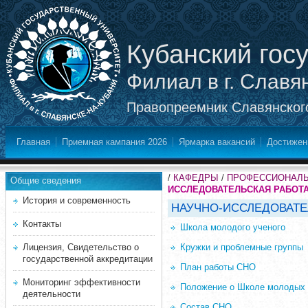
Кубанский гос
Филиал в г. Славя
Правопреемник Славянского
Главная
Приемная кампания 2026
Ярмарка вакансий
Достижен
/
КАФЕДРЫ
/
ПРОФЕССИОНАЛЬ
Общие сведения
ИССЛЕДОВАТЕЛЬСКАЯ РАБОТА
История и современность
НАУЧНО-ИССЛЕДОВАТЕ
Контакты
Школа молодого ученого
Лицензия, Свидетельство о
Кружки и проблемные группы
государственной аккредитации
План работы СНО
Мониторинг эффективности
Положение о Школе молодых
деятельности
Состав СНО