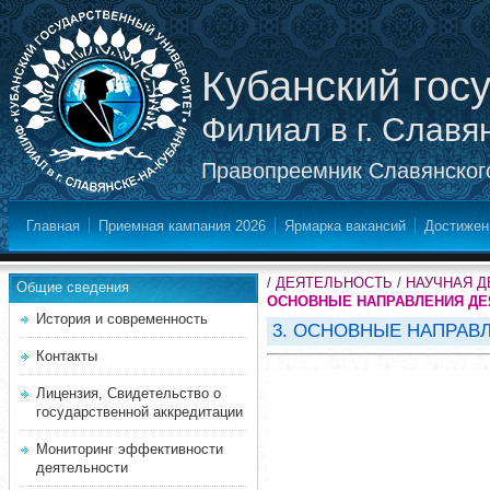
Кубанский гос
Филиал в г. Славя
Правопреемник Славянского
Главная
Приемная кампания 2026
Ярмарка вакансий
Достижен
/
ДЕЯТЕЛЬНОСТЬ
/
НАУЧНАЯ 
Общие сведения
ОСНОВНЫЕ НАПРАВЛЕНИЯ ДЕ
История и современность
3. ОСНОВНЫЕ НАПРАВ
Контакты
Лицензия, Свидетельство о
государственной аккредитации
Мониторинг эффективности
деятельности