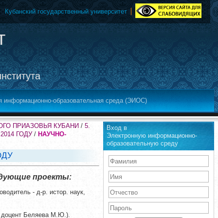
Кубанский государственный университет
т
института
я информационно-образовательная среда (ЭИОС)
ОГО ПРИАЗОВЬЯ КУБАНИ
/
5.
Вход в
2014 ГОДУ
/
НАУЧНО-
Электронную информационно-
образовательную среду
ОДУ
ледующие проекты:
оводитель - д-р. истор. наук,
 доцент Беляева М.Ю.).