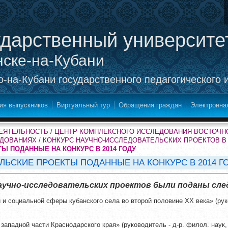
ударственный университе
нске-на-Кубани
-на-Кубани государственного педагогического 
ия выпускников
Виртуальный тур
Обращения граждан
Электронна
ДЕЯТЕЛЬНОСТЬ
/
ЦЕНТР КОМПЛЕКСНОГО ИССЛЕДОВАНИЯ ВОСТОЧН
ЕДОВАНИЯХ
/
КОНКУРС НАУЧНО-ИССЛЕДОВАТЕЛЬСКИХ ПРОЕКТОВ В 
Ы ПОДАННЫЕ НА КОНКУРС В 2014 ГОДУ
ЛЬСКИЕ ПРОЕКТЫ ПОДАННЫЕ НА КОНКУРС В 2014 Г
 научно-исследовательских проектов были поданы с
и социальной сферы кубанского села во второй половине
XX
века» (рук
западной части Краснодарского края» (руководитель - д-р. филол. наук,