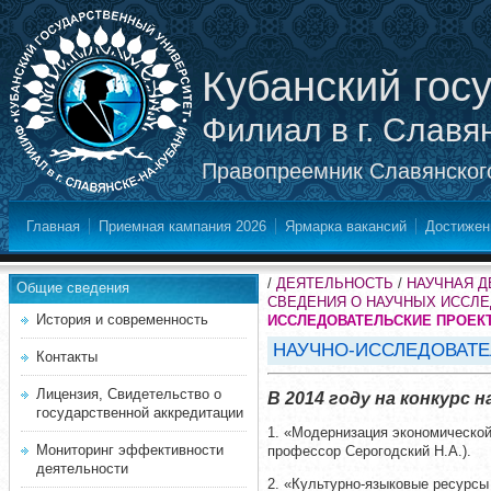
Кубанский гос
Филиал в г. Славя
Правопреемник Славянского
Главная
Приемная кампания 2026
Ярмарка вакансий
Достижен
/
ДЕЯТЕЛЬНОСТЬ
/
НАУЧНАЯ 
Общие сведения
СВЕДЕНИЯ О НАУЧНЫХ ИССЛ
История и современность
ИССЛЕДОВАТЕЛЬСКИЕ ПРОЕКТ
НАУЧНО-ИССЛЕДОВАТЕ
Контакты
Лицензия, Свидетельство о
В 2014 году на конкурс
государственной аккредитации
1.
«Модернизация экономической 
Мониторинг эффективности
профессор Серогодский Н.А.).
деятельности
2.
«Культурно-языковые ресурсы 