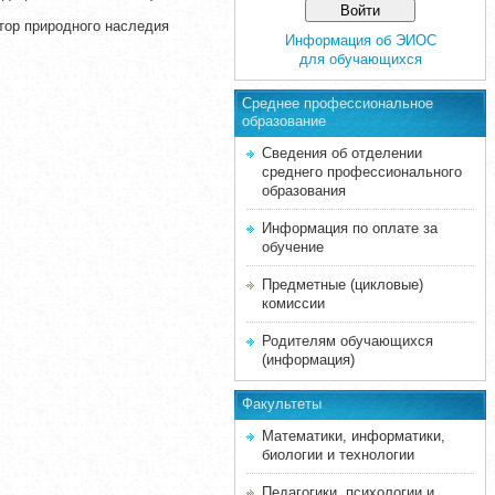
ктор природного наследия
Информация об ЭИОС
для обучающихся
Среднее професcиональное
образование
Сведения об отделении
среднего профессионального
образования
Информация по оплате за
обучение
Предметные (цикловые)
комиссии
Родителям обучающихся
(информация)
Факультеты
Математики, информатики,
биологии и технологии
Педагогики, психологии и