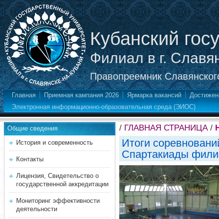
Кубанский гос
Филиал в г. Славя
Правопреемник Славянского
Главная
Приемная кампания 2026
Ярмарка вакансий
Достижен
Электронная информационно-образовательная среда (ЭИОС)
/
ГЛАВНАЯ СТРАНИЦА
/
Общие сведения
Итоги соревнований
История и современность
Спартакиады фили
Контакты
Лицензия, Свидетельство о
государственной аккредитации
Мониторинг эффективности
деятельности