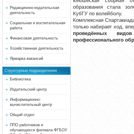
юношеская сборная от
образования стала зо
Редакционно-издательская
деятельность
КубГУ по волейболу.
Комплексная Спартакиада
Социальная и воспитательная
только набирает ход, вп
работа
проведённых видов
Финансовая деятельность
профессионального обр
Хозяйственная деятельность
Ярмарка вакансий
Структурные подразделения
Библиотека
Издательский центр
Информационно-
вычислительный центр
Общий отдел
ППО работников и
обучающихся филиала ФГБОУ