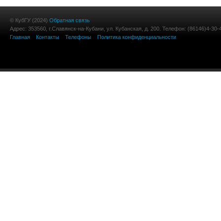
© КубГУ (2024)
Обратная связь
Адрес: 353560, г.Славянск-на-Кубани, ул. Кубанская, д. 200. Телефон: (86146)4-30-
Главная
Контакты
Телефоны
Политика конфиденциальности