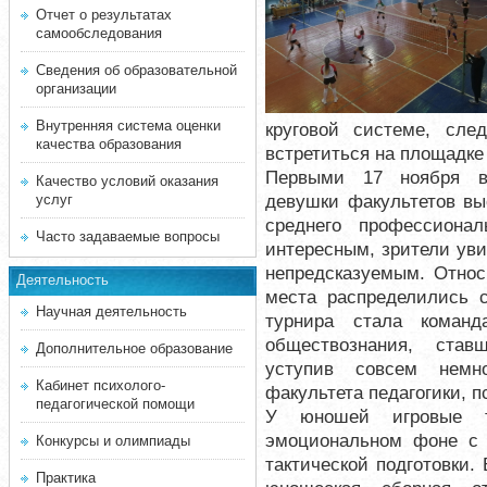
Отчет о результатах
самообследования
Сведения об образовательной
организации
Внутренняя система оценки
круговой системе, сле
качества образования
встретиться на площадке 
Первыми 17 ноября в 
Качество условий оказания
девушки факультетов вы
услуг
среднего профессионал
Часто задаваемые вопросы
интересным, зрители уви
непредсказуемым. Относ
Деятельность
места распределились 
Научная деятельность
турнира стала команд
обществознания, став
Дополнительное образование
уступив совсем немн
Кабинет психолого-
факультета педагогики, 
педагогической помощи
У юношей игровые 
эмоциональном фоне с 
Конкурсы и олимпиады
тактической подготовки.
Практика