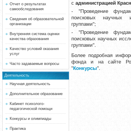
с
администрацией Красн
Отчет о результатах
самообследования
- "Проведение фунда
поисковых научных и
Сведения об образовательной
группами";
организации
- "Проведение фунда
Внутренняя система оценки
поисковых научных исс
качества образования
группами".
Качество условий оказания
услуг
Более подробная инфо
фонда и на сайте Рос
Часто задаваемые вопросы
"
Конкурсы
".
Деятельность
Научная деятельность
Дополнительное образование
Кабинет психолого-
педагогической помощи
Конкурсы и олимпиады
Практика