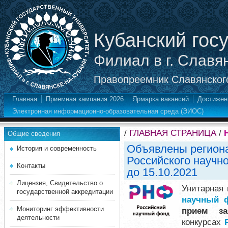
Кубанский гос
Филиал в г. Славя
Правопреемник Славянского
Главная
Приемная кампания 2026
Ярмарка вакансий
Достижен
Электронная информационно-образовательная среда (ЭИОС)
/
ГЛАВНАЯ СТРАНИЦА
/
Общие сведения
Объявлены регион
История и современность
Российского научн
Контакты
до 15.10.2021
Лицензия, Свидетельство о
Унитарная 
государственной аккредитации
научный 
Мониторинг эффективности
прием за
деятельности
конкурсах