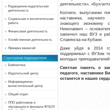
деятельности», «Бухгалт
Редакционно-издательская
деятельность
Коллеги, выпускники по
наставника, научного 
Социальная и воспитательная
знающего экономику с
работа
Николаевич – основател
Финансовая деятельность
закончил наш ВУЗ и раб
Славянска-на-Кубани.
Хозяйственная деятельность
Даже уйдя в 2014 го
Ярмарка вакансий
поддерживал с ВУЗом те
Структурные подразделения
молодых преподавателей
Библиотека
Светлая память о за
педагоге, наставнике В
Издательский центр
останется в наших серд
Информационно-
вычислительный центр
Общий отдел
ППО работников и
обучающихся филиала ФГБОУ