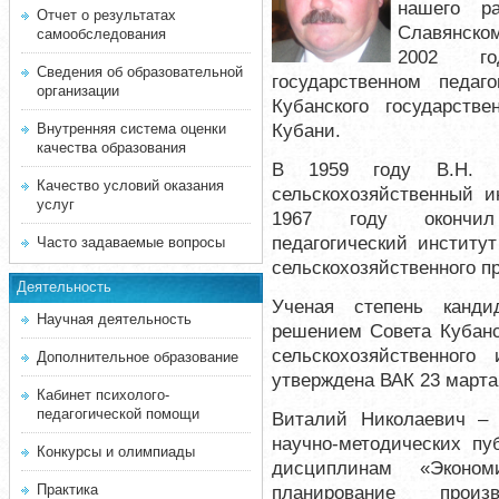
нашего р
Отчет о результатах
Славянско
самообследования
2002
Сведения об образовательной
государственном педаг
организации
Кубанского государстве
Кубани.
Внутренняя система оценки
качества образования
В 1959 году В.Н. Ма
Качество условий оказания
сельскохозяйственный и
услуг
1967 году окончил 
педагогический институ
Часто задаваемые вопросы
сельскохозяйственного п
Деятельность
Ученая степень канди
Научная деятельность
решением Совета Кубанс
сельскохозяйственног
Дополнительное образование
утверждена ВАК 23 марта 
Кабинет психолого-
педагогической помощи
Виталий Николаевич –
научно-методических пу
Конкурсы и олимпиады
дисциплинам «Эконом
Практика
планирование произ