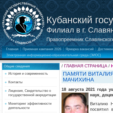
Кубанский гос
Филиал в г. Славя
Правопреемник Славянского
Главная
Приемная кампания 2026
Ярмарка вакансий
Достижен
Электронная информационно-образовательная среда (ЭИОС)
/
ГЛАВНАЯ СТРАНИЦА
/
Общие сведения
ПАМЯТИ ВИТАЛИ
История и современность
МАЧИХИНА
Контакты
18 августа 2021 года 
Лицензия, Свидетельство о
наук, доц
государственной аккредитации
Виталию Н
Мониторинг эффективности
деятельности
посвятил 