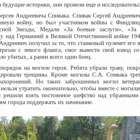
а будущие историки, они провели еще и исследователь
ергея Андреевича Спивака. Спивак Сергей Андрееви
енную войну, но был участником войны с Финдлян
сной Звезды, Медали «За боевые заслуги», «За 
ду над Германией в Великой Отечественной войне 194
Андреевич получил за то, что станковый пулемет его 
трезан с левого фланга, смог вывести свой взвод с
ло убитых, а ранен всего один боец.
порядок на могиле героя. Ребята убрали траву, пок
идировали трещины. Кроме могилы С.А. Спивака трет
захоронений. Но таких заброшенных могил ветера
 нельзя утратить окончательно, чтобы вместе с могил
и решили взять постоянное шефство над убранными
м города поддержать их начинание.