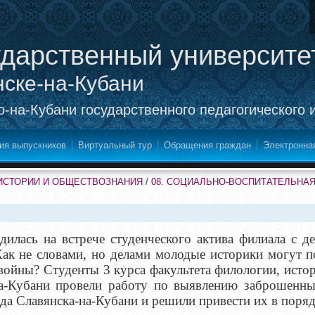
ударственный университе
нске-на-Кубани
-на-Кубани государственного педагогического 
ия выпускников
Виртуальный тур
Обращения граждан
Электронна
ИСТОРИИ И ОБЩЕСТВОЗНАНИЯ
/
08. СОЦИАЛЬНО-ВОСПИТАТЕЛЬНА
дилась на встрече студенческого актива филиала с 
Как не словами, но делами молодые историки могут п
войны? Студенты 3 курса факультета филологии, исто
на-Кубани провели работу по выявлению заброшенны
да Славянска-на-Кубани и решили привести их в поряд