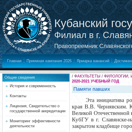
Кубанский гос
Филиал в г. Славя
Правопреемник Славянского
Главная
Приемная кампания 2026
Ярмарка вакансий
Достижен
/
ФАКУЛЬТЕТЫ
/
ФИЛОЛОГИИ, 
Общие сведения
2020-2021 УЧЕБНЫЙ ГОД
История и современность
Памяти павших
Контакты
Эта инициатива ро
края В.В. Чернявским. 
Лицензия, Свидетельство о
государственной аккредитации
Великой Отечественной 
КубГУ в г. Славянске-
Мониторинг эффективности
закрытом кладбище горо
деятельности