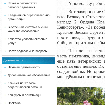
А поскольку ребят
Отчет о результатах
самообследования
Вот захоронение С
Сведения об образовательной
всю Великую Отечеств
организации
наград: 2 Ордена Кра
Кенигсберга», «За побе
Внутренняя система оценки
качества образования
Красной Звезды Сергей 
противника, а будучи о
Качество условий оказания
бойцами, при этом не бы
услуг
Наш долг навести 
Часто задаваемые вопросы
часть памятника, ликв
Деятельность
ещё пять ветеранских 
остаётся ещё немало. Их
Научная деятельность
солдат войны. Историк
Дополнительное образование
молодёжным организация
Кабинет психолого-
педагогической помощи
Конкурсы и олимпиады
Практика