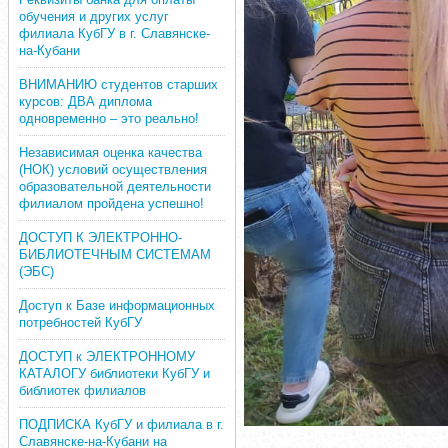
обучения и других услуг
филиала КубГУ в г. Славянске-
на-Кубани
ВНИМАНИЮ студентов старших
курсов: ДВА диплома
одновременно – это реально!
Независимая оценка качества
(НОК) условий осуществления
образовательной деятельности
филиалом пройдена успешно!
ДОСТУП К ЭЛЕКТРОННО-
БИБЛИОТЕЧНЫМ СИСТЕМАМ
(ЭБС)
Доступ к Базе информационных
потребностей КубГУ
ДОСТУП к ЭЛЕКТРОННОМУ
КАТАЛОГУ библиотеки КубГУ и
библиотек филиалов
ПОДПИСКА КубГУ и филиала в г.
Славянске-на-Кубани на