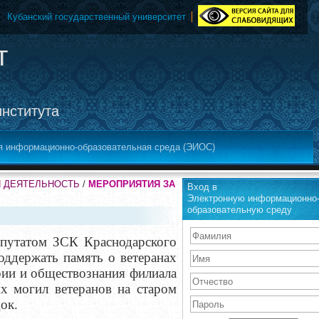
Кубанский государственный университет
т
института
я информационно-образовательная среда (ЭИОС)
Я ДЕЯТЕЛЬНОСТЬ
/
МЕРОПРИЯТИЯ ЗА
Вход в
Электронную информационно
образовательную среду
депутатом ЗСК Краснодарского
оддержать память о ветеранах
рии и обществознания филиала
х могил ветеранов на старом
ок.