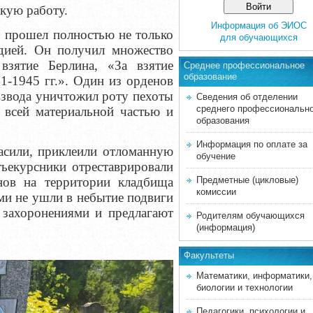
скую работу.
Информация об ЭИОС
ч прошел полностью не только
для обучающихся
дией. Он получил множество
взятие Берлина, «За взятие
Среднее професcиональное
образование
1-1945 гг.». Один из орденов
взвода уничтожил роту пехоты
Сведения об отделении
среднего профессиональн
о всей материальной частью и
образования
Информация по оплате за
расили, приклеили отломанную
обучение
ьекурсники отреставрировали
нов на территории кладбища
Предметные (цикловые)
комиссии
ами не ушли в небытие подвиги
 захоронениями и предлагают
Родителям обучающихся
(информация)
Факультеты
Математики, информатики,
биологии и технологии
Педагогики, психологии и