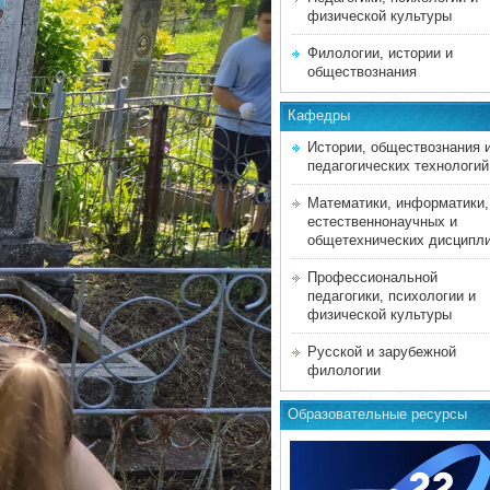
физической культуры
Филологии, истории и
обществознания
Кафедры
Истории, обществознания 
педагогических технологий
Математики, информатики,
естественнонаучных и
общетехнических дисципл
Профессиональной
педагогики, психологии и
физической культуры
Русской и зарубежной
филологии
Образовательные ресурсы