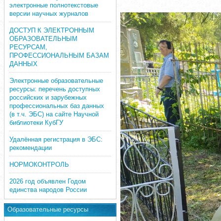
электронные полнотекстовые
версии научных журналов
ДОСТУП К ЭЛЕКТРОННЫМ
ОБРАЗОВАТЕЛЬНЫМ
РЕСУРСАМ,
ПРОФЕССИОНАЛЬНЫМ БАЗАМ
ДАННЫХ
Электронные образовательные
ресурсы: перечень доступных
российских и зарубежных
профессиональных баз данных
(в т.ч. ЭБС) на сайте Научной
библиотеки КубГУ
Удалённая регистрация в ЭБС:
рекомендации
НОРМОКОНТРОЛЬ
2026 год объявлен Годом
единства народов России
Образовательные ресурсы