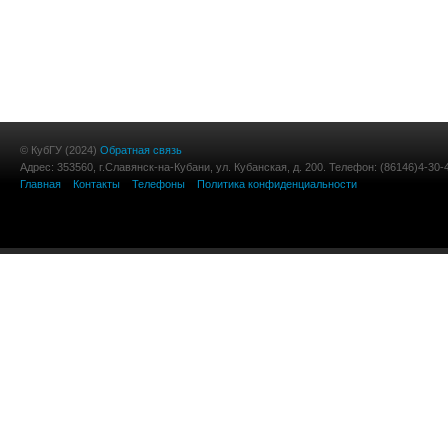
© КубГУ (2024)
Обратная связь
Адрес: 353560, г.Славянск-на-Кубани, ул. Кубанская, д. 200. Телефон: (86146)4-30-
Главная
Контакты
Телефоны
Политика конфиденциальности