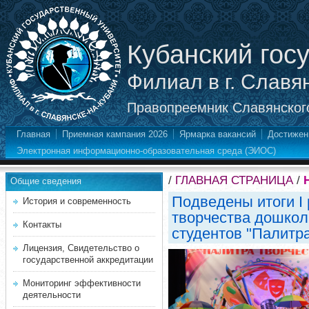
Кубанский гос
Филиал в г. Славя
Правопреемник Славянского
Главная
Приемная кампания 2026
Ярмарка вакансий
Достижен
Электронная информационно-образовательная среда (ЭИОС)
/
ГЛАВНАЯ СТРАНИЦА
/
Общие сведения
Подведены итоги I
История и современность
творчества дошкол
Контакты
студентов "Палитра
Лицензия, Свидетельство о
государственной аккредитации
Мониторинг эффективности
деятельности