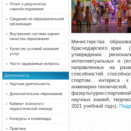
Отчет о результатах
самообследования
Сведения об образовательной
организации
Внутренняя система оценки
качества образования
Министерства образов
Краснодарского края (
Качество условий оказания
услуг
утверждении регион
интеллектуальных и (ил
Часто задаваемые вопросы
направленных на разв
способностей, способно
Деятельность
спортом, интереса к 
Научная деятельность
инженерно-техническ
физкультурно-спортивно
Дополнительное образование
научных знаний, творче
Кабинет психолого-
2021 учебный год»).
Подр
педагогической помощи
Конкурсы и олимпиады
Практика