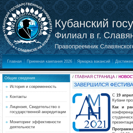
Кубанский гос
Филиал в г. Славя
Правопреемник Славянского
Главная
Приемная кампания 2026
Ярмарка вакансий
Достижен
/
ГЛАВНАЯ СТРАНИЦА
/
НОВОС
Общие сведения
ЗАВЕРШИЛСЯ ФЕСТИВАЛ
История и современность
С
19 апрел
Контакты
Кубани пр
Лицензия, Свидетельство о
Как и ра
государственной аккредитации
конференц
студенчес
Мониторинг эффективности
презентаци
деятельности
Программа