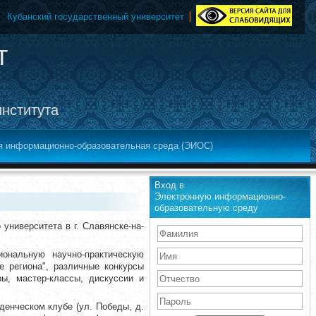
Кубанский государственный университет
т
института
я информационно-образовательная среда (ЭИОС)
Вход в
Электронную информационно-
образовательную среду
университета в г. Славянске-на-
ональную научно-практическую
е региона", различные конкурсы
ры, мастер-классы, дискуссии и
денческом клубе (ул. Победы, д.