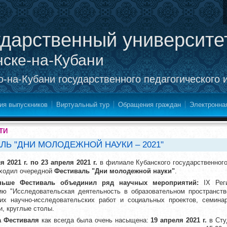
ударственный университе
нске-на-Кубани
-на-Кубани государственного педагогического 
ия выпускников
Виртуальный тур
Обращения граждан
Электронна
ТИ
Ь "ДНИ МОЛОДЕЖНОЙ НАУКИ – 2021"
я 2021 г. по 23 апреля 2021 г.
в филиале Кубанского государственного 
оходил очередной
Фестиваль "Дни молодежной науки"
.
ньше Фестиваль объединил ряд научных мероприятий:
IX Реги
ию "Исследовательская деятельность в образовательном пространств
ких научно-исследовательских работ и социальных проектов, семина
и, круглые столы.
 Фестиваля
как всегда была очень насыщена:
19 апреля 2021 г.
в Сту