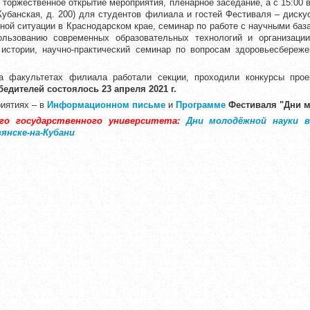
 торжественное открытие мероприятия, пленарное заседание, а с 15:00 
Кубанская, д. 200) для студентов филиала и гостей Фестиваля – дис
ной ситуации в Краснодарском крае, семинар по работе с научными баз
ользованию современных образовательных технологий и организации 
истории, научно-практический семинар по вопросам здоровьесбереже
а факультетах филиала работали секции, проходили конкурсы про
бедителей состоялось
23 апреля 2021 г.
риятиях
–
в
Информационном письме
и
Программе
Фестиваля "Дни м
го государственного университета:
Дни молодёжной науки 
янске-на-Кубани