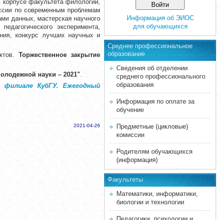
в корпусе факультета филологии,
куссии по современным проблемам
Информация об ЭИОС
ами данных, мастерская научного
для обучающихся
педагогического эксперимента,
ния, конкурс лучших научных и
Среднее професcиональное
образование
ектов.
Торжественное закрытие
Сведения об отделении
олодежной науки – 2021"
.
среднего профессионального
образования
в филиале КубГУ. Ежегодный
Информация по оплате за
обучение
2021-04-26
Предметные (цикловые)
комиссии
Родителям обучающихся
(информация)
Факультеты
Математики, информатики,
биологии и технологии
Педагогики, психологии и