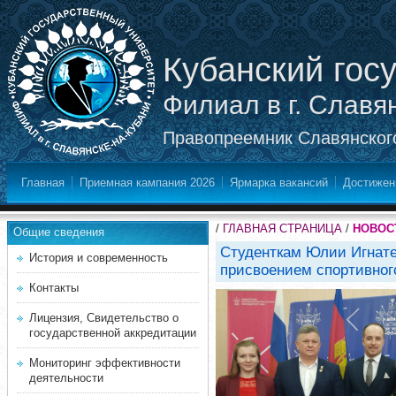
Кубанский гос
Филиал в г. Славя
Правопреемник Славянского
Главная
Приемная кампания 2026
Ярмарка вакансий
Достижен
/
ГЛАВНАЯ СТРАНИЦА
/
НОВОС
Общие сведения
Студенткам Юлии Игнате
История и современность
присвоением спортивног
Контакты
Лицензия, Свидетельство о
государственной аккредитации
Мониторинг эффективности
деятельности