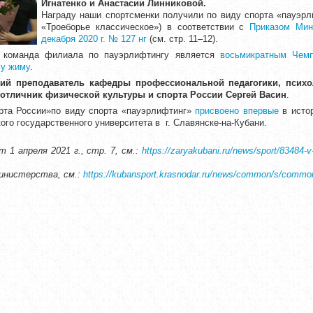
Игнатенко и Анастасии Линниковой.
Награду наши спортсменки получили по виду спорта «пауэрл
«Троеборье классическое») в соответствии с
Приказом Мин
декабря 2020 г. № 127 нг
(см. стр. 11–12).
я команда филиала по пауэрлифтингу является
восьмикратным Чем
му жиму
.
ий преподаватель кафедры профессиональной педагогики, психо
 отличник физической культуры и спорта России Сергей Васин
.
рта России»по виду спорта «пауэрлифтинг»
присвоено впервые
в истор
ого государственного университета в г. Славянске-на-Кубани.
 1 апреля 2021 г., стр. 7, см.:
https://zaryakubani.ru/news/sport/83484-v-
министерства
, см.:
https://kubansport.krasnodar.ru/news/common/s/commo