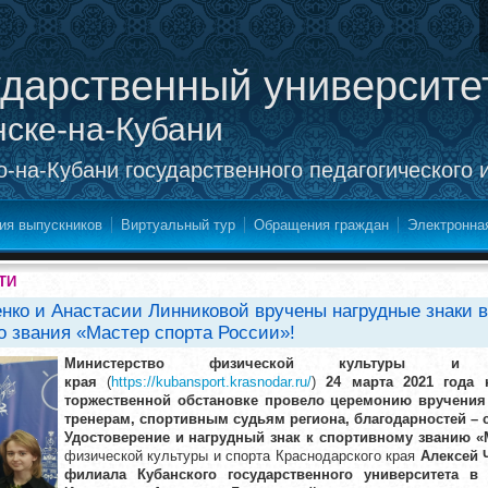
ударственный университе
нске-на-Кубани
-на-Кубани государственного педагогического 
ия выпускников
Виртуальный тур
Обращения граждан
Электронна
ТИ
нко и Анастасии Линниковой вручены нагрудные знаки в
о звания «Мастер спорта России»!
Министерство физической культуры и с
края
(
https://kubansport.krasnodar.ru/
)
24 марта 2021 года 
торжественной обстановке провело церемонию вручения
тренерам, спортивным судьям региона, благодарностей – 
Удостоверение и нагрудный знак к спортивному званию «
физической культуры и спорта Краснодарского края
Алексей 
филиала Кубанского государственного университета в 