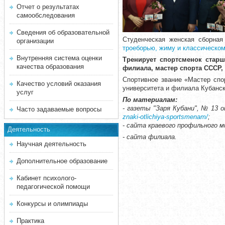
Отчет о результатах
самообследования
Сведения об образовательной
Студенческая женская сборна
организации
троеборью, жиму и классическо
Внутренняя система оценки
Тренирует спортсменок
старш
качества образования
филиала, мастер спорта СССР,
Спортивное звание «Мастер спо
Качество условий оказания
университета и филиала Кубанск
услуг
По материалам:
- газеты "Заря Кубани", № 13 от
Часто задаваемые вопросы
znaki-otlichiya-sportsmenam/
;
- сайта краевого профильного 
Деятельность
- сайта филиала.
Научная деятельность
Дополнительное образование
Кабинет психолого-
педагогической помощи
Конкурсы и олимпиады
Практика