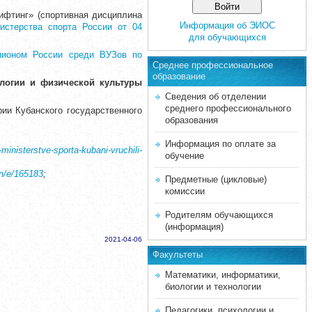
ифтинг» (спортивная дисциплина
Информация об ЭИОС
истерства спорта России от 04
для обучающихся
пионом России среди ВУЗов по
Среднее професcиональное
образование
логии и физической культуры
Сведения об отделении
среднего профессионального
ии Кубанского государственного
образования
Информация по оплате за
ministerstve-sporta-kubani-vruchili-
обучение
n/e/165183
;
Предметные (цикловые)
комиссии
Родителям обучающихся
(информация)
2021-04-06
Факультеты
Математики, информатики,
биологии и технологии
Педагогики, психологии и