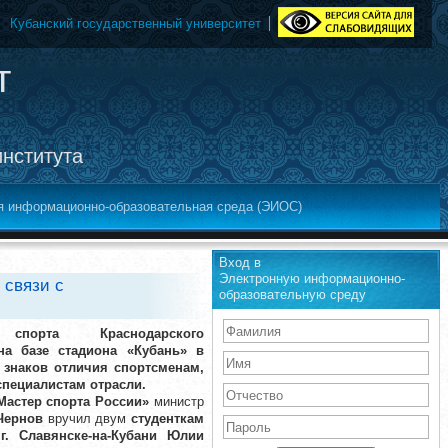
Кубанский государственный университет
т
института
я информационно-образовательная среда (ЭИОС)
Вход в
Электронную информационно-
 связи с
образовательную среду
порта Краснодарского
на базе стадиона «Кубань» в
 знаков отличия спортсменам,
специалистам отрасли.
Мастер спорта России»
министр
Чернов
вручил двум
студенткам
г. Славянске-на-Кубани Юлии