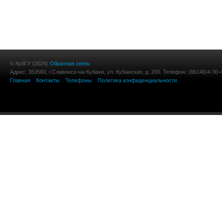
© КубГУ (2024)
Обратная связь
Адрес: 353560, г.Славянск-на-Кубани, ул. Кубанская, д. 200. Телефон: (86146)4-30-
Главная
Контакты
Телефоны
Политика конфиденциальности