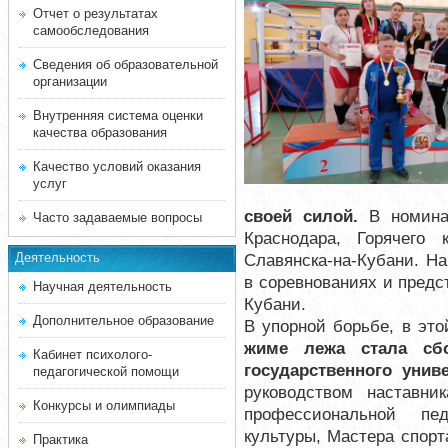
Отчет о результатах
самообследования
Сведения об образовательной
организации
Внутренняя система оценки
качества образования
Качество условий оказания
услуг
своей силой.
В номина
Часто задаваемые вопросы
Краснодара, Горячего 
Деятельность
Славянска-на-Кубани. Н
в соревнованиях и предс
Научная деятельность
Кубани.
Дополнительное образование
В упорной борьбе, в эт
жиме лежа стала сбо
Кабинет психолого-
государственного униве
педагогической помощи
руководством наставни
Конкурсы и олимпиады
профессиональной пе
культуры, Мастера спор
Практика