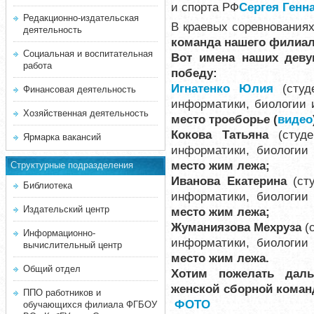
и спорта РФ
Сергея Генн
Редакционно-издательская
В краевых соревнования
деятельность
команда нашего филиала
Социальная и воспитательная
Вот имена наших деву
работа
победу:
Игнатенко Юлия
(студе
Финансовая деятельность
информатики, биологии 
Хозяйственная деятельность
место троеборье (
видео
Кокова Татьяна
(студ
Ярмарка вакансий
информатики, биологии 
место жим лежа;
Структурные подразделения
Иванова Екатерина
(ст
Библиотека
информатики, биологии 
Издательский центр
место жим лежа;
Жуманиязова Мехруза
(
Информационно-
информатики, биологии 
вычислительный центр
место жим лежа.
Общий отдел
Хотим пожелать даль
женской сборной коман
ППО работников и
ФОТО
обучающихся филиала ФГБОУ