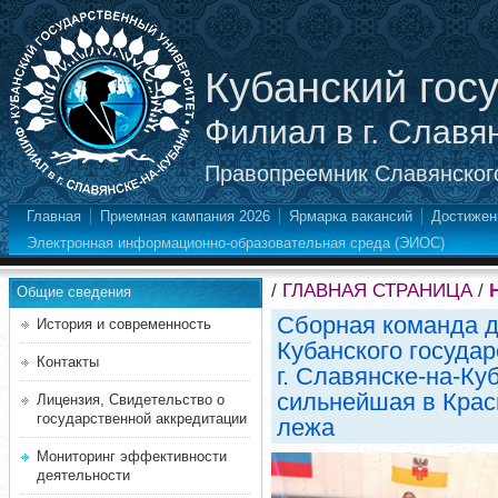
Кубанский гос
Филиал в г. Славя
Правопреемник Славянского
Главная
Приемная кампания 2026
Ярмарка вакансий
Достижен
Электронная информационно-образовательная среда (ЭИОС)
/
ГЛАВНАЯ СТРАНИЦА
/
Общие сведения
Сборная команда 
История и современность
Кубанского государ
Контакты
г. Славянске-на-Ку
сильнейшая в Крас
Лицензия, Свидетельство о
государственной аккредитации
лежа
Мониторинг эффективности
деятельности