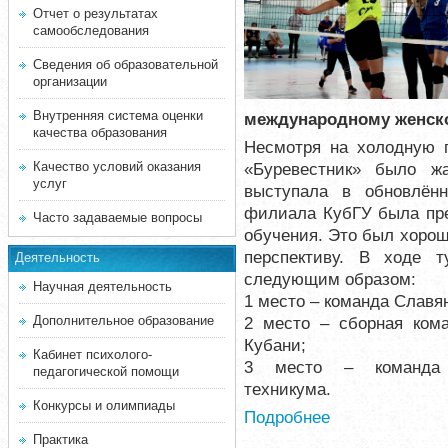
Отчет о результатах
самообследования
Сведения об образовательной
организации
Внутренняя система оценки
международному женско
качества образования
Несмотря на холодную 
Качество условий оказания
«Буревестник» было ж
услуг
выступала в обновлённ
филиала КубГУ была пре
Часто задаваемые вопросы
обучения. Это был хорош
перспективу. В ходе т
Деятельность
следующим образом:
Научная деятельность
1 место – команда Славя
Дополнительное образование
2 место – сборная кома
Кубани;
Кабинет психолого-
3 место – команда Сл
педагогической помощи
техникума.
Конкурсы и олимпиады
Подробнее
Практика