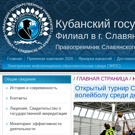
Кубанский гос
Филиал в г. Славя
Правопреемник Славянского
Главная
Приемная кампания 2026
Ярмарка вакансий
Достижен
Электронная информационно-образовательная среда (ЭИОС)
/
ГЛАВНАЯ СТРАНИЦА
/
Общие сведения
Открытый турнир С
История и современность
волейболу среди 
Контакты
Лицензия, Свидетельство о
государственной аккредитации
Мониторинг эффективности
деятельности