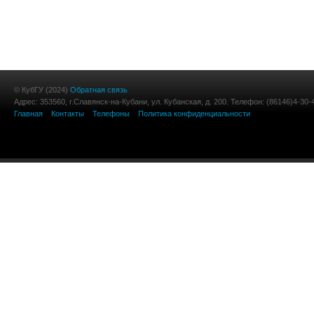
© КубГУ (2024)
Обратная связь
Адрес: 353560, г.Славянск-на-Кубани, ул. Кубанская, д. 200. Телефон: (86146)4-30-
Главная
Контакты
Телефоны
Политика конфиденциальности