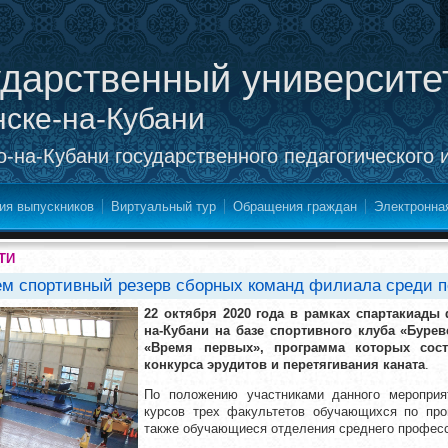
ударственный университе
нске-на-Кубани
-на-Кубани государственного педагогического 
ия выпускников
Виртуальный тур
Обращения граждан
Электронна
ТИ
ем спортивный резерв сборных команд филиала среди п
22 октября 2020 года в рамках спартакиады 
на-Кубани на базе спортивного клуба «Буре
«Время первых», программа которых сост
конкурса эрудитов и перетягивания каната
.
По положению участниками данного мероприя
курсов трех факультетов обучающихся по про
также обучающиеся отделения среднего професс