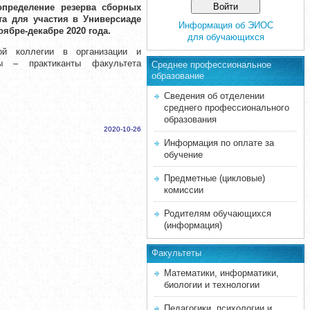
определение резерва сборных
а для участия в Универсиаде
Информация об ЭИОС
оябре-декабре 2020 года.
для обучающихся
ой коллегии в организации и
ты – практиканты факультета
Среднее професcиональное
образование
Сведения об отделении
среднего профессионального
образования
2020-10-26
Информация по оплате за
обучение
Предметные (цикловые)
комиссии
Родителям обучающихся
(информация)
Факультеты
Математики, информатики,
биологии и технологии
Педагогики, психологии и