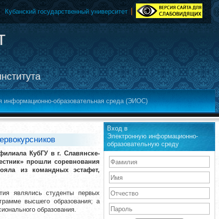
Кубанский государственный университет
т
института
я информационно-образовательная среда (ЭИОС)
Вход в
Электронную информационно-
ервокурсников
образовательную среду
филиала КубГУ в г. Славянске-
вестник» прошли соревнования
ояла из командных эстафет,
тия являлись студенты первых
грамме высшего образования; а
ионального образования.