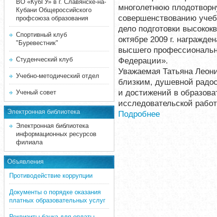
ВО «КубГУ» в г. Славянске-на-
многолетнюю плодотворн
Кубани Общероссийского
совершенствованию учебн
профсоюза образования
дело подготовки высоко
Спортивный клуб
октябре 2009 г. награжде
"Буревестник"
высшего профессиональн
Студенческий клуб
Федерации».
Уважаемая Татьяна Леони
Учебно-методический отдел
близким, душевной радос
и достижений в образова
Ученый совет
исследовательской работ
Электронная библиотека
Подробнее
Электронная библиотека
информационных ресурсов
филиала
Объявления
Противодействие коррупции
Документы о порядке оказания
платных образовательных услуг
Реквизиты банка для оплаты