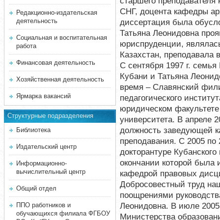
старшего преподавателя 
СНГ, доцента кафедры ар
Редакционно-издательская
деятельность
диссертация была обусло
Татьяна Леонидовна проя
Социальная и воспитательная
юриспруденции, являлас
работа
Казахстан, преподавала 
Финансовая деятельность
С сентября 1997 г. семья
Кубани и Татьяна Леонидо
Хозяйственная деятельность
время – Славянский фили
Ярмарка вакансий
педагогического института
юридическом факультете 
Структурные подразделения
университета. В апреле 2
должность заведующей к
Библиотека
преподавания. С 2005 по 
Издательский центр
докторантуре Кубанского 
окончании которой была
Информационно-
вычислительный центр
кафедрой правовых дисц
Добросовестный труд на
Общий отдел
поощрениями руководства
Леонидовна. В июле 2005
ППО работников и
обучающихся филиала ФГБОУ
Министерства образовани