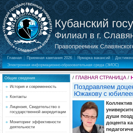
Кубанский гос
Филиал в г. Славя
Правопреемник Славянского
Главная
Приемная кампания 2026
Ярмарка вакансий
Достижен
Электронная информационно-образовательная среда (ЭИОС)
/
ГЛАВНАЯ СТРАНИЦА
/
Общие сведения
Поздравляем доцен
История и современность
Южакову с юбилее
Контакты
Коллектив
Лицензия, Свидетельство о
университе
государственной аккредитации
души позд
Мониторинг эффективности
доцента к
деятельности
педагогич