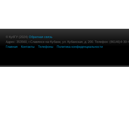
© КубГУ (2024)
Обратная связь
Адрес: 353560, г.Славянск-на-Кубани, ул. Кубанская, д. 200. Телефон: (86146)4-30-
Главная
Контакты
Телефоны
Политика конфиденциальности