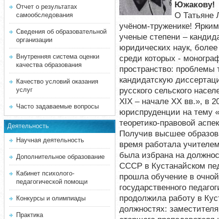
Южакову!
Отчет о результатах
О Татьяне 
самообследования
учёном-труженике! Ярким
Сведения об образовательной
ученые степени – кандид
организации
юридических наук, более
Внутренняя система оценки
среди которых - моногра
качества образования
пространство: проблемы т
кандидатскую диссертац
Качество условий оказания
русского сельского насел
услуг
XIX – начале XX вв.», в 
Часто задаваемые вопросы
юриспруденции на тему «
теоретико-правовой аспе
Деятельность
Получив высшее образова
Научная деятельность
время работала учителем 
была избрана на должно
Дополнительное образование
СССР в Кустанайском педа
Кабинет психолого-
прошла обучение в очной
педагогической помощи
государственного педаго
продолжила работу в Кус
Конкурсы и олимпиады
должностях: заместителя
Практика