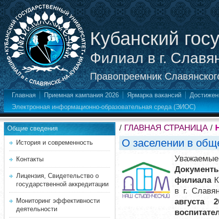
Кубанский гос
Филиал в г. Славя
Правопреемник Славянского
Главная
Приемная кампания 2026
Ярмарка вакансий
Достижен
Электронная информационно-образовательная среда (ЭИОС)
/
ГЛАВНАЯ СТРАНИЦА
/
Общие сведения
О заселении в об
История и современность
Уважаемые
Контакты
Докумен
Лицензия, Свидетельство о
филиала
К
государственной аккредитации
в г. Славя
августа 2
Мониторинг эффективности
деятельности
воспитат