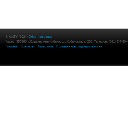
© КубГУ (2024)
Обратная связь
Адрес: 353560, г.Славянск-на-Кубани, ул. Кубанская, д. 200. Телефон: (86146)4-30-
Главная
Контакты
Телефоны
Политика конфиденциальности