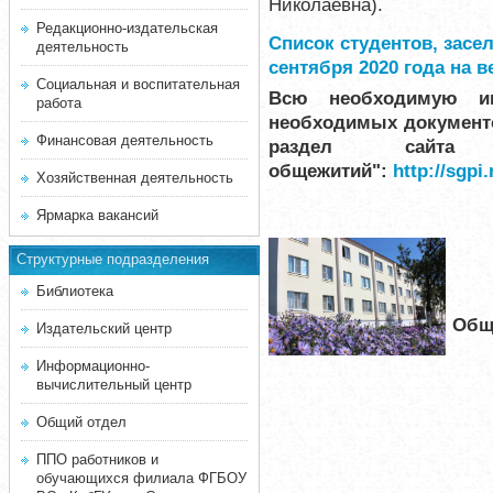
Николаевна).
Редакционно-издательская
Список студентов, зас
деятельность
сентября 2020 года на 
Социальная и воспитательная
Всю необходимую ин
работа
необходимых документо
Финансовая деятельность
раздел сайта "
общежитий":
http://sgpi
Хозяйственная деятельность
Ярмарка вакансий
Структурные подразделения
Библиотека
Общ
Издательский центр
Информационно-
вычислительный центр
Общий отдел
ППО работников и
обучающихся филиала ФГБОУ