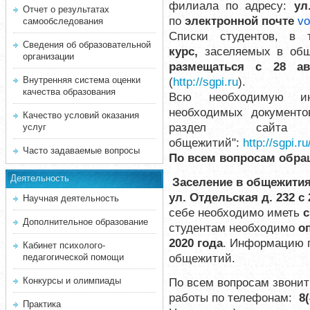
филиала по адресу:
ул
Отчет о результатах
по
электронной почте
vo
самообследования
Списки студентов, в
Сведения об образовательной
курс,
заселяемых в общ
организации
размещаться с 28 ав
Внутренняя система оценки
(
http://sgpi.ru
).
качества образования
Всю необходимую ин
необходимых документо
Качество условий оказания
раздел сайта "
услуг
общежитий":
http://sgpi.r
Часто задаваемые вопросы
По всем вопросам обра
Деятельность
З
аселение в общежития
ул. Отдельская д. 232 с
Научная деятельность
себе необходимо иметь
с
Дополнительное образование
с
тудентам необходимо
о
2020 года
.
Информацию п
Кабинет психолого-
общежитий.
педагогической помощи
Конкурсы и олимпиады
По всем вопросам звонит
работы по телефонам:
8
Практика