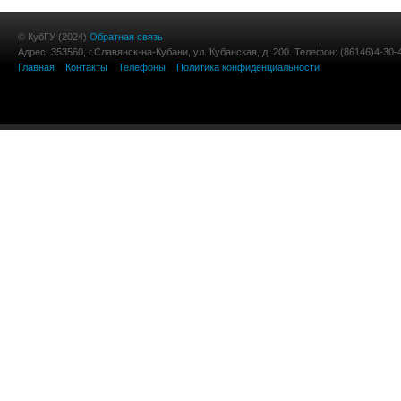
© КубГУ (2024)
Обратная связь
Адрес: 353560, г.Славянск-на-Кубани, ул. Кубанская, д. 200. Телефон: (86146)4-30-
Главная
Контакты
Телефоны
Политика конфиденциальности