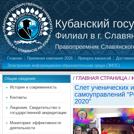
Кубанский гос
Филиал в г. Славя
Правопреемник Славянского
Главная
Приемная кампания 2026
Ярмарка вакансий
Достижен
Электронная информационно-образовательная среда (ЭИОС)
/
ГЛАВНАЯ СТРАНИЦА
/
Общие сведения
Слет ученических и
История и современность
самоуправлений "Р
Контакты
2020"
Лицензия, Свидетельство о
государственной аккредитации
Мониторинг эффективности
деятельности